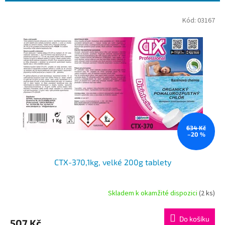
r
o
V
Kód:
03167
d
ý
u
p
k
i
t
s
ů
p
r
o
d
u
k
634 Kč
–20 %
t
ů
CTX-370,1kg, velké 200g tablety
Skladem k okamžité dispozici
(2 ks)
Do košíku
507 Kč