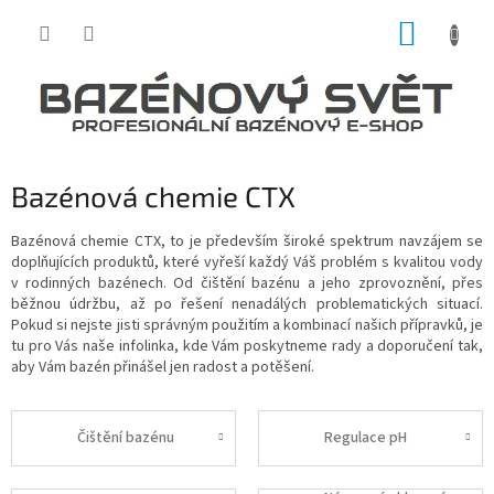
Přejít
NÁKUP
na
obsah
KOŠÍK
Bazénová chemie CTX
Bazénová chemie CTX, to je především široké spektrum navzájem se
doplňujících produktů, které vyřeší každý Váš problém s kvalitou vody
v rodinných bazénech. Od čištění bazénu a jeho zprovoznění, přes
běžnou údržbu, až po řešení nenadálých problematických situací.
Pokud si nejste jisti správným použitím a kombinací našich přípravků, je
tu pro Vás naše infolinka, kde Vám poskytneme rady a doporučení tak,
aby Vám bazén přinášel jen radost a potěšení.
Čištění bazénu
Regulace pH