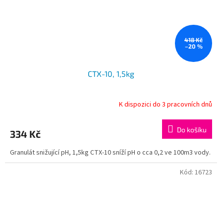
418 Kč
–20 %
CTX-10, 1,5kg
K dispozici do 3 pracovních dnů
Do košíku
334 Kč
Granulát snižující pH, 1,5kg CTX-10 sníží pH o cca 0,2 ve 100m3 vody.
Kód:
16723