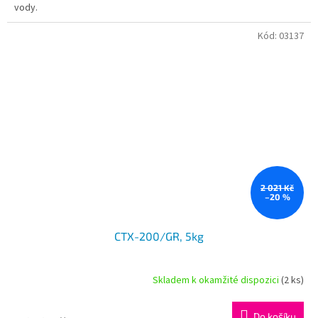
vody.
Kód:
03137
2 021 Kč
–20 %
CTX-200/GR, 5kg
Skladem k okamžité dispozici
(2 ks)
Do košíku