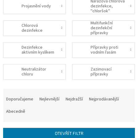
Nárazová chlorová
Projasnění vody
dezinfekce,
"chloršok"
Multifunkční
Chlorová
dezinfekční
dezinfekce
přípravky
Dezinfekce
Přípravky proti
aktivním kyslíkem
vodním řasám
Neutralizátor
Zazimovací
chloru
přípravky
Ř
a
Doporučujeme
Nejlevnější
Nejdražší
Nejprodávanější
z
e
Abecedně
n
í
p
OTEVŘÍT FILTR