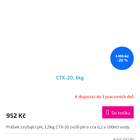
1 191 Kč
–20 %
CTX-20, 6kg
K dispozici do 3 pracovních dnů
Do košíku
952 Kč
Prášek zvyšující pH, 1,5kg CTX-20 zvýší pH o cca 0,2 v 100m3 vody.
Kód:
03135