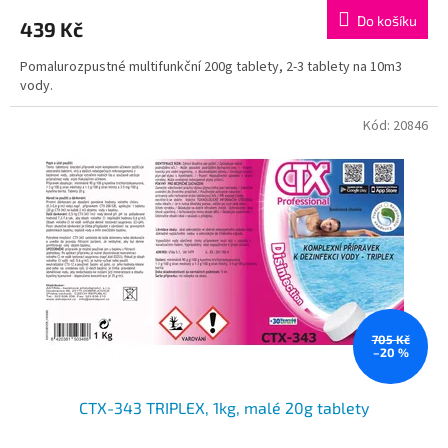
Do košíku
439 Kč
Pomalurozpustné multifunkční 200g tablety, 2-3 tablety na 10m3
vody.
Kód:
20846
705 Kč
–20 %
CTX-343 TRIPLEX, 1kg, malé 20g tablety