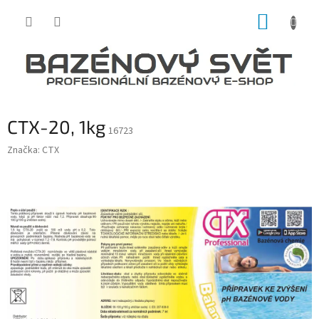
Přejít
NÁKUP
na
obsah
KOŠÍK
CTX-20, 1kg
16723
Značka:
CTX