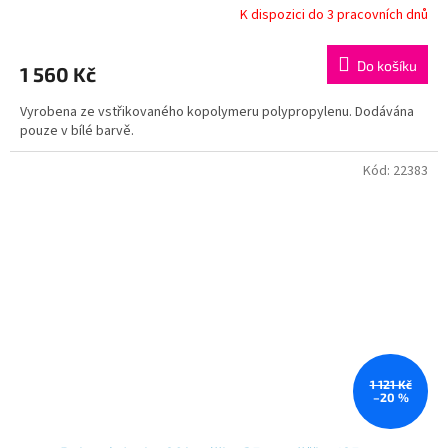
K dispozici do 3 pracovních dnů
Do košíku
1 560 Kč
Vyrobena ze vstřikovaného kopolymeru polypropylenu. Dodávána
pouze v bílé barvě.
Kód:
22383
1 121 Kč
–20 %