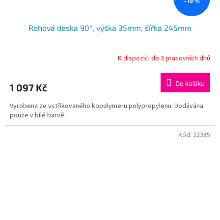
–19 %
Rohová deska 90°, výška 35mm, šířka 245mm
K dispozici do 3 pracovních dnů
Do košíku
1 097 Kč
Vyrobena ze vstřikovaného kopolymeru polypropylenu. Dodávána
pouze v bílé barvě.
Kód:
22385