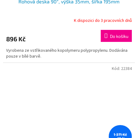
Rohová deska 90°, výška 35mm, šířka 195mm
K dispozici do 3 pracovních dnů
Do košíku
896 Kč
Vyrobena ze vstřikovaného kopolymeru polypropylenu. Dodávána
pouze v bílé barvě.
Kód:
22384
1 371 Kč