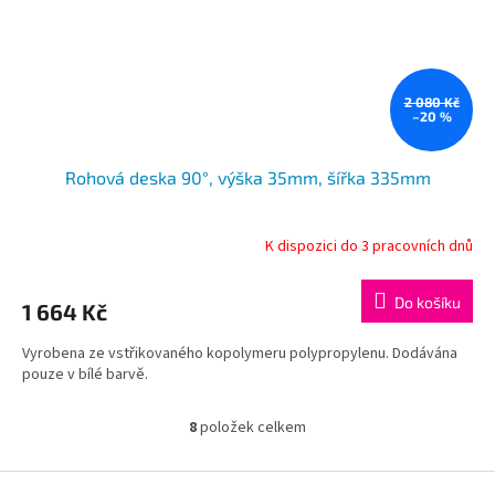
2 080 Kč
–20 %
Rohová deska 90°, výška 35mm, šířka 335mm
K dispozici do 3 pracovních dnů
Do košíku
1 664 Kč
Vyrobena ze vstřikovaného kopolymeru polypropylenu. Dodávána
pouze v bílé barvě.
8
položek celkem
O
v
l
Z