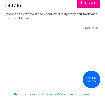
Do košíku
1 307 Kč
Vyrobena ze vstřikovaného kopolymeru polypropylenu. Dodávána
pouze v bílé barvě.
Kód:
22382
1 951 Kč
–20 %
Rohová deska 90°, výška 22mm, šířka 335mm