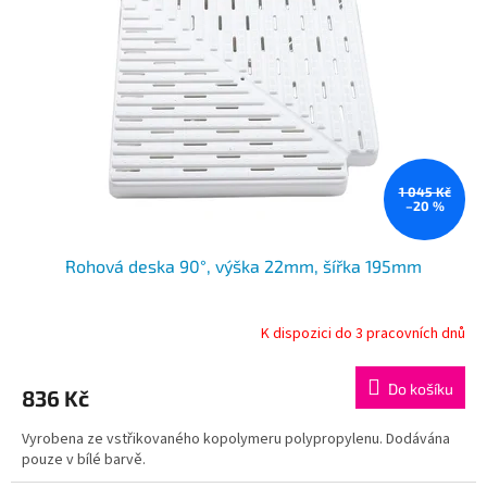
k
i
t
s
ů
p
r
o
d
u
k
1 045 Kč
–20 %
t
ů
Rohová deska 90°, výška 22mm, šířka 195mm
K dispozici do 3 pracovních dnů
Do košíku
836 Kč
Vyrobena ze vstřikovaného kopolymeru polypropylenu. Dodávána
pouze v bílé barvě.