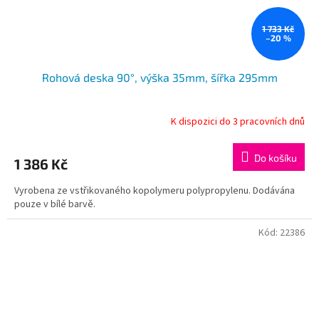
1 733 Kč
–20 %
Rohová deska 90°, výška 35mm, šířka 295mm
K dispozici do 3 pracovních dnů
Do košíku
1 386 Kč
Vyrobena ze vstřikovaného kopolymeru polypropylenu. Dodávána
pouze v bílé barvě.
Kód:
22386