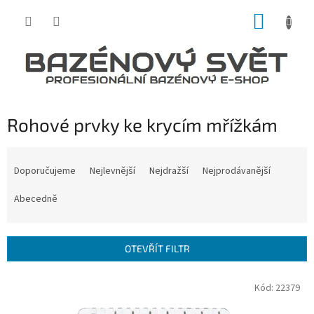
Přejít
NÁKUP
na
obsah
KOŠÍK
Rohové prvky ke krycím mřížkám
Ř
a
Doporučujeme
Nejlevnější
Nejdražší
Nejprodávanější
z
e
Abecedně
n
í
p
OTEVŘÍT FILTR
r
o
V
Kód:
22379
d
ý
u
p