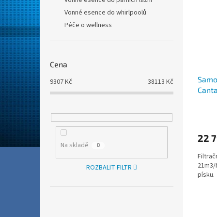
Vonné esence do parních lázní
Vonné esence do whirlpoolů
Péče o wellness
Cena
Samos
9307
Kč
38113
Kč
Canta
22 7
Na skladě
0
Filtra
21m3/h
ROZBALIT FILTR
písku.