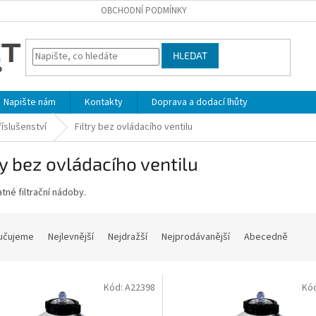
OBCHODNÍ PODMÍNKY
HLEDAT
Napište nám
Kontakty
Doprava a dodací lhůty
příslušenství
Filtry bez ovládacího ventilu
ry bez ovládacího ventilu
né filtrační nádoby.
učujeme
Nejlevnější
Nejdražší
Nejprodávanější
Abecedně
Kód:
A22398
Kó