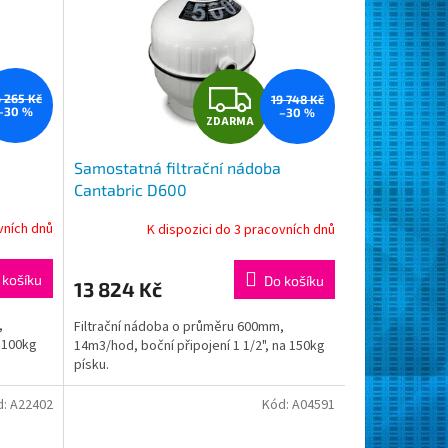
Z
6 265 Kč
19 748 Kč
–30 %
–30 %
ZDARMA
D
Samostatná filtrační nádoba
A
Cantabric D600
R
vních dnů
K dispozici do 3 pracovních dnů
M
M
 košíku
Do košíku
13 824 Kč
A
,
Filtrační nádoba o průměru 600mm,
a 100kg
14m3/hod, boční připojení 1 1/2", na 150kg
písku.
d:
A22402
Kód:
A04591