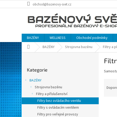
Přejít
obchod@bazenovy-svet.cz
na
obsah
BAZÉNY
WELLNESS
Obchodní podmínky
Domů
BAZÉNY
Strojovna bazénu
Filtry a 
P
Filt
o
Přeskočit
s
Kategorie
kategorie
Samostat
t
r
BAZÉNY
Ř
a
a
Strojovna bazénu
Dopor
n
z
Filtry a příslušenství
n
e
í
Filtry bez ovládacího ventilu
V
n
p
Filtry s ovládacím ventilem
ý
í
a
Filtry pro veřejné provozy
p
p