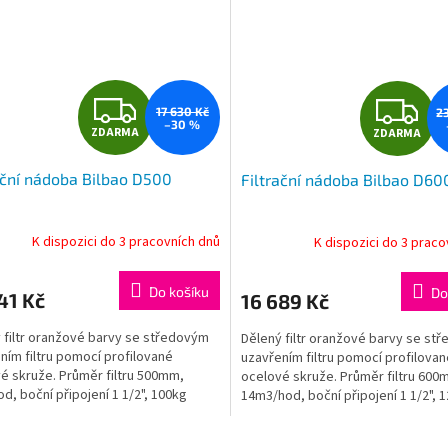
Z
Z
17 630 Kč
2
–30 %
ZDARMA
ZDARMA
D
D
ační nádoba Bilbao D500
Filtrační nádoba Bilbao D60
A
A
R
R
K dispozici do 3 pracovních dnů
K dispozici do 3 praco
M
Do košíku
Do
41 Kč
16 689 Kč
A
A
 filtr oranžové barvy se středovým
Dělený filtr oranžové barvy se st
ním filtru pomocí profilované
uzavřením filtru pomocí profilovan
é skruže. Průměr filtru 500mm,
ocelové skruže. Průměr filtru 600
d, boční připojení 1 1/2", 100kg
14m3/hod, boční připojení 1 1/2", 
písku.
O