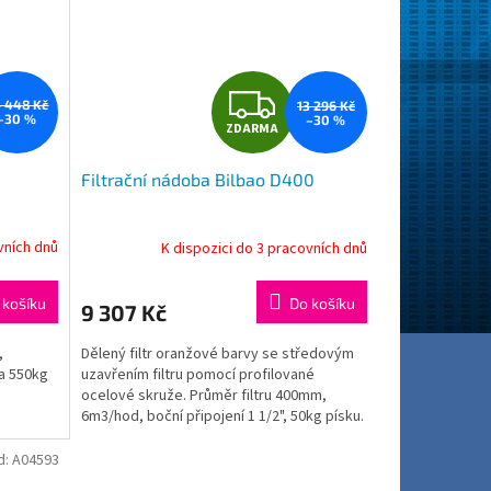
Z
 448 Kč
13 296 Kč
–30 %
–30 %
ZDARMA
D
Filtrační nádoba Bilbao D400
A
R
vních dnů
K dispozici do 3 pracovních dnů
M
M
 košíku
Do košíku
9 307 Kč
A
,
Dělený filtr oranžové barvy se středovým
na 550kg
uzavřením filtru pomocí profilované
ocelové skruže. Průměr filtru 400mm,
6m3/hod, boční připojení 1 1/2", 50kg písku.
d:
A04593