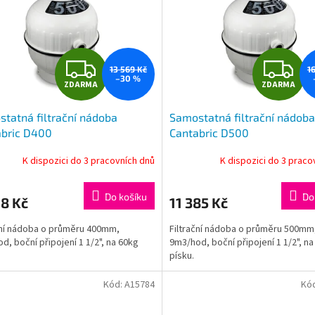
Z
Z
13 569 Kč
1
–30 %
ZDARMA
ZDARMA
D
D
tatná filtrační nádoba
Samostatná filtrační nádoba
A
A
abric D400
Cantabric D500
R
R
K dispozici do 3 pracovních dnů
K dispozici do 3 praco
M
Do košíku
Do
8 Kč
11 385 Kč
A
A
ční nádoba o průměru 400mm,
Filtrační nádoba o průměru 500mm
d, boční připojení 1 1/2", na 60kg
9m3/hod, boční připojení 1 1/2", n
písku.
Kód:
A15784
Kó