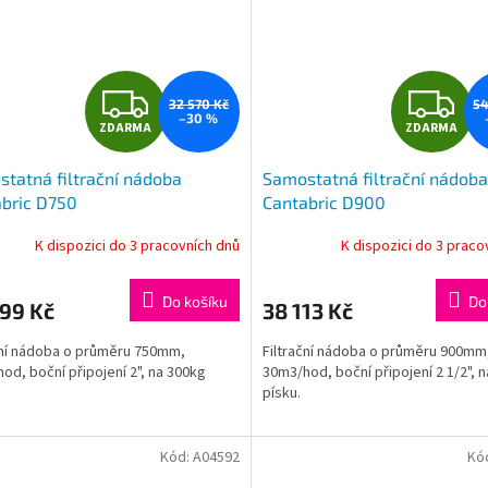
Z
Z
32 570 Kč
54
–30 %
ZDARMA
ZDARMA
D
D
tatná filtrační nádoba
Samostatná filtrační nádoba
A
A
bric D750
Cantabric D900
R
R
K dispozici do 3 pracovních dnů
K dispozici do 3 praco
M
Do košíku
Do
99 Kč
38 113 Kč
A
A
ční nádoba o průměru 750mm,
Filtrační nádoba o průměru 900mm
od, boční připojení 2", na 300kg
30m3/hod, boční připojení 2 1/2", 
písku.
Kód:
A04592
Kó