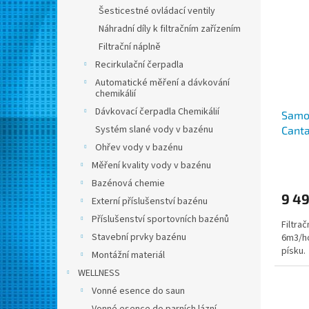
n
i
r
Šesticestné ovládací ventily
e
s
o
Náhradní díly k filtračním zařízením
l
p
d
Filtrační náplně
r
u
Recirkulační čerpadla
o
k
Automatické měření a dávkování
d
t
chemikálií
u
ů
Dávkovací čerpadla Chemikálií
Samos
k
Systém slané vody v bazénu
Cant
t
ů
Ohřev vody v bazénu
Měření kvality vody v bazénu
Bazénová chemie
9 49
Externí příslušenství bazénu
Příslušenství sportovních bazénů
Filtra
Stavební prvky bazénu
6m3/ho
písku.
Montážní materiál
WELLNESS
Vonné esence do saun