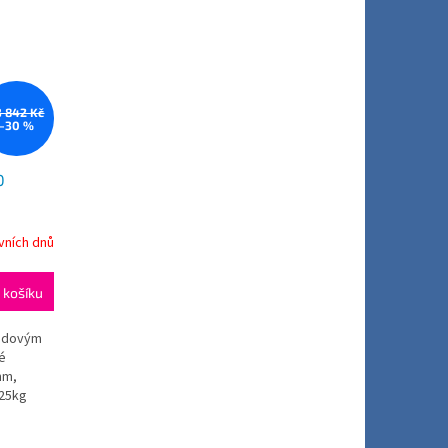
3 842 Kč
–30 %
0
vních dnů
M
 košíku
ředovým
é
mm,
125kg