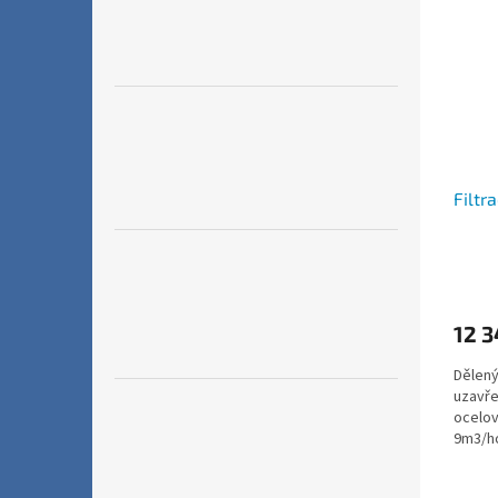
Filtr
12 3
Dělený
uzavře
ocelov
9m3/ho
písku.