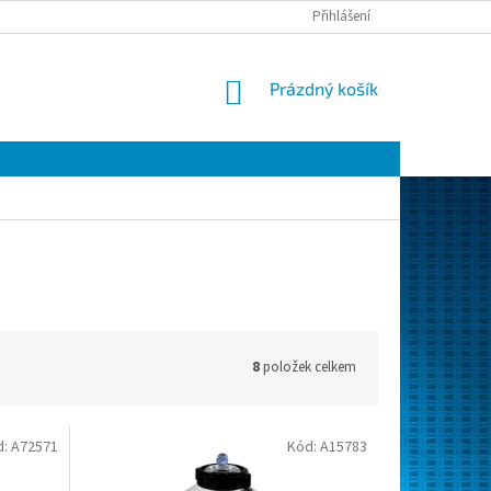
Přihlášení
NÁKUPNÍ
Prázdný košík
KOŠÍK
8
položek celkem
d:
A72571
Kód:
A15783