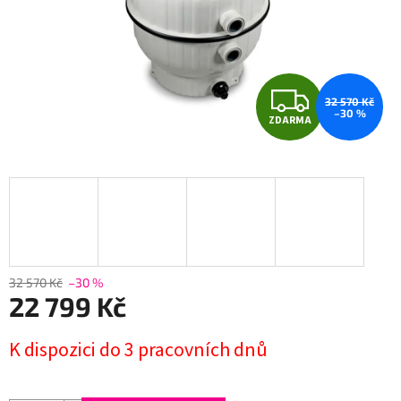
Z
32 570 Kč
–30 %
ZDARMA
D
A
R
M
A
32 570 Kč
–30 %
22 799 Kč
Měrná
K dispozici do 3 pracovních dnů
cena: