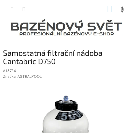
Přejít
NÁKUP
na
obsah
KOŠÍK
Samostatná filtrační nádoba
Cantabric D750
A15784
Značka:
ASTRALPOOL