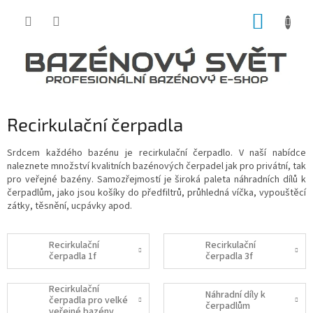
Přejít
NÁKUP
na
obsah
KOŠÍK
Recirkulační čerpadla
Srdcem každého bazénu je recirkulační čerpadlo. V naší nabídce
naleznete množství kvalitních bazénových čerpadel jak pro privátní, tak
pro veřejné bazény. Samozřejmostí je široká paleta náhradních dílů k
čerpadlům, jako jsou košíky do předfiltrů, průhledná víčka, vypouštěcí
zátky, těsnění, ucpávky apod.
Recirkulační
Recirkulační
čerpadla 1f
čerpadla 3f
Recirkulační
Náhradní díly k
čerpadla pro velké
čerpadlům
veřejné bazény