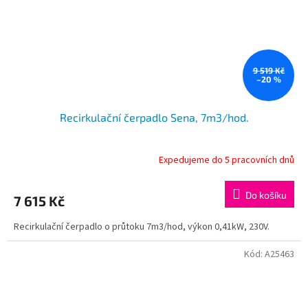
9 519 Kč
–20 %
Recirkulační čerpadlo Sena, 7m3/hod.
Expedujeme do 5 pracovních dnů
Do košíku
7 615 Kč
Recirkulační čerpadlo o průtoku 7m3/hod, výkon 0,41kW, 230V.
Kód:
A25463