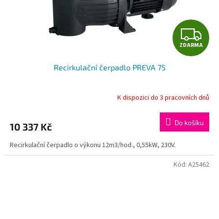
Z
ZDARMA
D
Recirkulační čerpadlo PREVA 75
A
R
K dispozici do 3 pracovních dnů
M
Do košíku
10 337 Kč
A
Recirkulační čerpadlo o výkonu 12m3/hod., 0,55kW, 230V.
Kód:
A25462