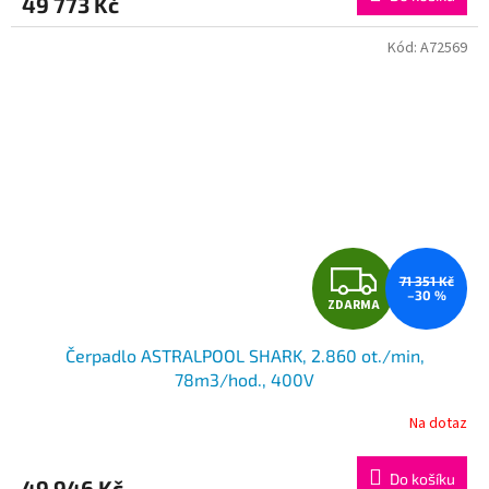
49 773 Kč
A
Kód:
A72569
Z
71 351 Kč
–30 %
ZDARMA
D
Čerpadlo ASTRALPOOL SHARK, 2.860 ot./min,
A
78m3/hod., 400V
R
Na dotaz
M
Do košíku
49 946 Kč