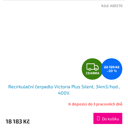
Kód:
A65570
Z
22 729 Kč
–20 %
ZDARMA
D
Recirkulační čerpadlo Victoria Plus Silent, 34m3/hod.,
A
400V.
R
K dispozici do 3 pracovních dnů
M
Do košíku
18 183 Kč
A