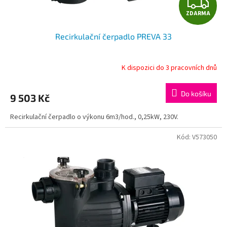
Z
k
t
ZDARMA
D
ů
Recirkulační čerpadlo PREVA 33
A
R
K dispozici do 3 pracovních dnů
M
Do košíku
9 503 Kč
A
Recirkulační čerpadlo o výkonu 6m3/hod., 0,25kW, 230V.
Kód:
V573050