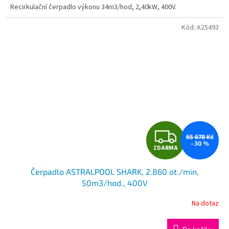
Recirkulační čerpadlo výkonu 34m3/hod, 2,40kW, 400V.
Kód:
A25493
Z
65 678 Kč
–30 %
ZDARMA
D
Čerpadlo ASTRALPOOL SHARK, 2.860 ot./min,
A
50m3/hod., 400V
R
Na dotaz
M