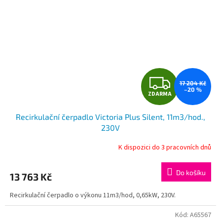
Z
17 204 Kč
–20 %
ZDARMA
D
Recirkulační čerpadlo Victoria Plus Silent, 11m3/hod.,
A
230V
R
K dispozici do 3 pracovních dnů
M
Do košíku
13 763 Kč
A
Recirkulační čerpadlo o výkonu 11m3/hod, 0,65kW, 230V.
Kód:
A65567