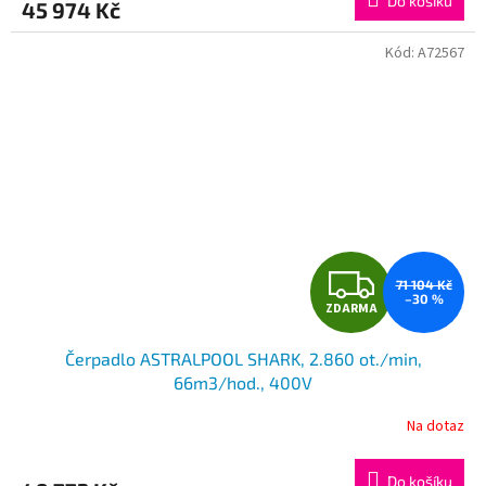
Do košíku
45 974 Kč
A
Kód:
A72567
Z
71 104 Kč
–30 %
ZDARMA
D
Čerpadlo ASTRALPOOL SHARK, 2.860 ot./min,
A
66m3/hod., 400V
R
Na dotaz
M
Do košíku