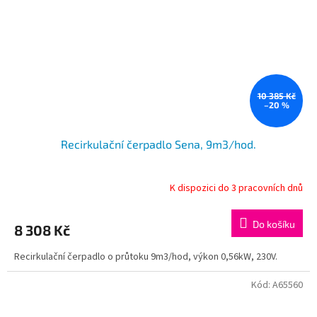
10 385 Kč
–20 %
Recirkulační čerpadlo Sena, 9m3/hod.
K dispozici do 3 pracovních dnů
Do košíku
8 308 Kč
Recirkulační čerpadlo o průtoku 9m3/hod, výkon 0,56kW, 230V.
Kód:
A65560