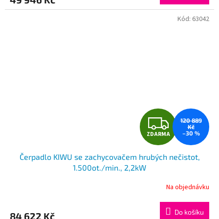
A
Kód:
63042
Z
120 889
Kč
–30 %
ZDARMA
D
Čerpadlo KIWU se zachycovačem hrubých nečistot,
A
1.500ot./min., 2,2kW
R
Na objednávku
M
Do košíku
84 622 Kč