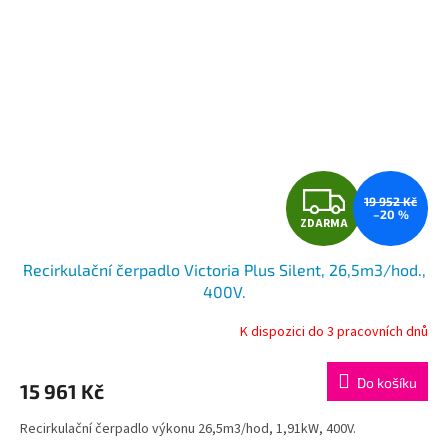
Z
19 952 Kč
–20 %
ZDARMA
D
Recirkulační čerpadlo Victoria Plus Silent, 26,5m3/hod.,
A
400V.
R
K dispozici do 3 pracovních dnů
M
Do košíku
15 961 Kč
A
Recirkulační čerpadlo výkonu 26,5m3/hod, 1,91kW, 400V.