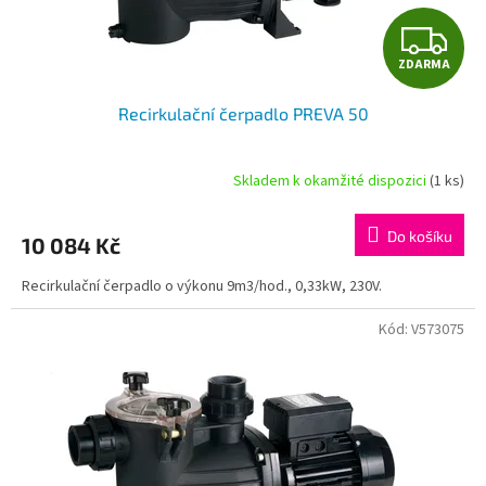
Z
ZDARMA
D
Recirkulační čerpadlo PREVA 50
A
R
Skladem k okamžité dispozici
(1 ks)
M
Do košíku
10 084 Kč
A
Recirkulační čerpadlo o výkonu 9m3/hod., 0,33kW, 230V.
Kód:
V573075