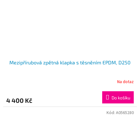
Mezipřírubová zpětná klapka s těsněním EPDM, D250
Na dotaz
Do košíku
4 400 Kč
Kód:
A0565280