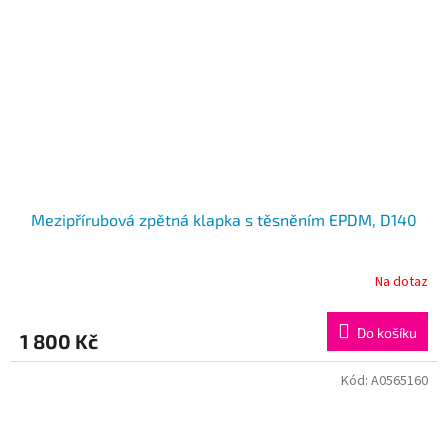
Mezipřírubová zpětná klapka s těsněním EPDM, D140
Na dotaz
Do košíku
1 800 Kč
Kód:
A0565160