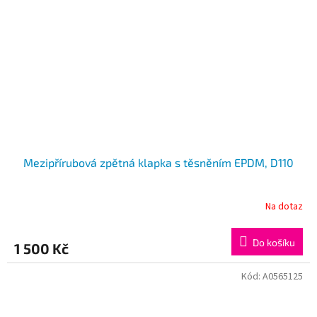
Mezipřírubová zpětná klapka s těsněním EPDM, D110
Na dotaz
Do košíku
1 500 Kč
Kód:
A0565125