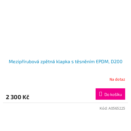
Mezipřírubová zpětná klapka s těsněním EPDM, D200
Na dotaz
Do košíku
2 300 Kč
Kód:
A0565225