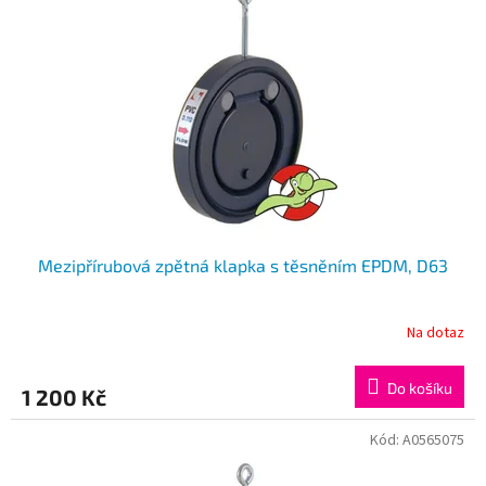
k
i
t
s
ů
p
r
o
d
u
k
t
ů
Mezipřírubová zpětná klapka s těsněním EPDM, D63
Na dotaz
Do košíku
1 200 Kč
Kód:
A0565075