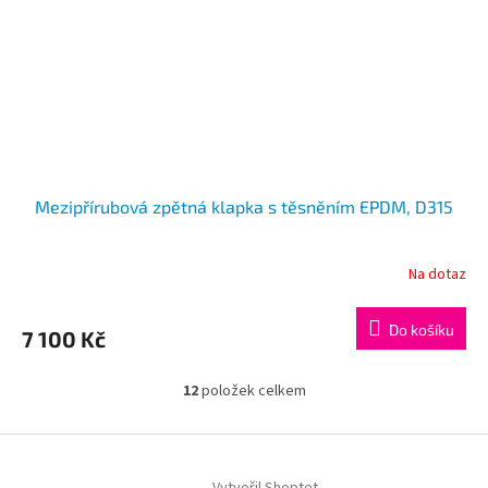
Mezipřírubová zpětná klapka s těsněním EPDM, D315
Na dotaz
Do košíku
7 100 Kč
12
položek celkem
O
v
l
Z
á
á
d