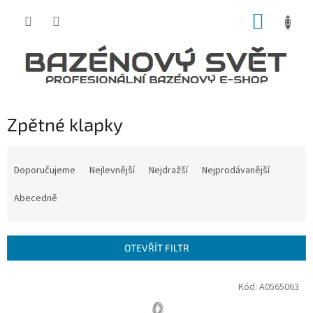
Přejít
NÁKUP
na
obsah
KOŠÍK
Zpětné klapky
Ř
a
Doporučujeme
Nejlevnější
Nejdražší
Nejprodávanější
z
e
Abecedně
n
í
p
OTEVŘÍT FILTR
r
o
V
Kód:
A0565063
d
ý
u
p