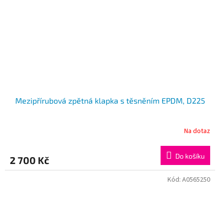
Mezipřírubová zpětná klapka s těsněním EPDM, D225
Na dotaz
Do košíku
2 700 Kč
Kód:
A0565250