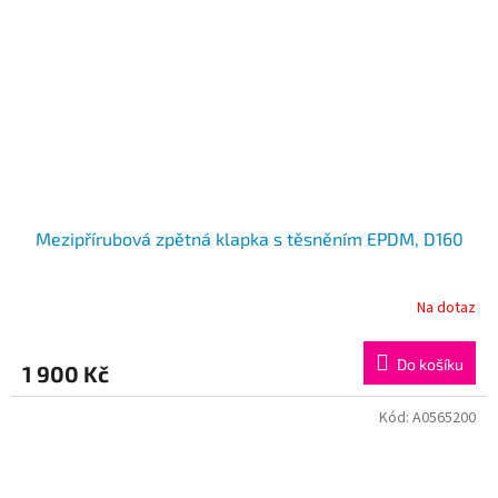
Mezipřírubová zpětná klapka s těsněním EPDM, D160
Na dotaz
Do košíku
1 900 Kč
Kód:
A0565200