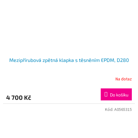
Mezipřírubová zpětná klapka s těsněním EPDM, D280
Na dotaz
Do košíku
4 700 Kč
Kód:
A0565315