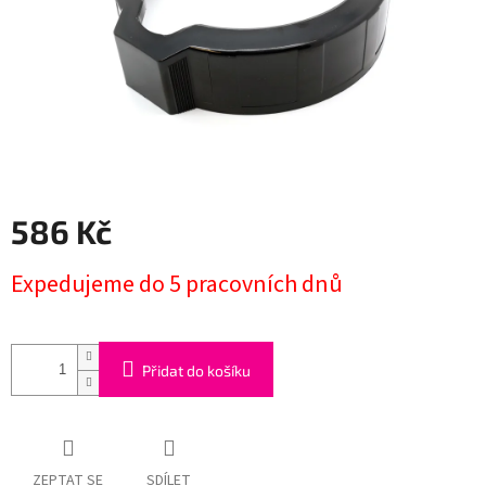
586 Kč
Měrná
Expedujeme do 5 pracovních dnů
cena:
Přidat do košíku
ZEPTAT SE
SDÍLET