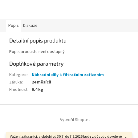
Popis
Diskuze
Detailní popis produktu
Popis produktu není dostupný
Doplňkové parametry
Kategorie
:
Náhradní díly k filtračním zařízením
Záruka
:
24 měsíců
Hmotnost
:
0.4 kg
Z
á
Vytvořil Shoptet
p
a
t
Vážení zákazníci, v období od 30.7. do 7.8.2026 bude z důvodu dovolené