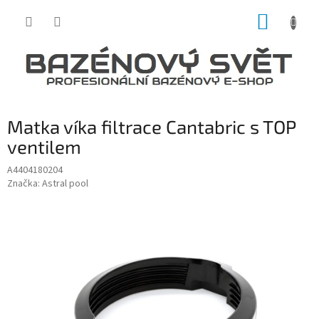
Přejít
NÁKUP
na
obsah
KOŠÍK
Matka víka filtrace Cantabric s TOP
ventilem
A4404180204
Značka:
Astral pool