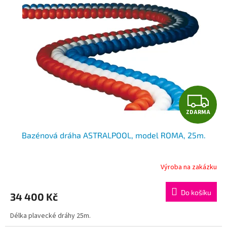
r
p
o
i
d
s
u
p
k
r
t
o
ů
d
u
Z
k
t
ZDARMA
D
ů
Bazénová dráha ASTRALPOOL, model ROMA, 25m.
A
R
Výroba na zakázku
M
Do košíku
34 400 Kč
A
Délka plavecké dráhy 25m.