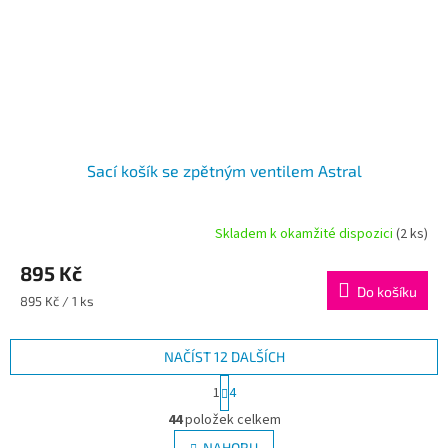
Sací košík se zpětným ventilem Astral
Skladem k okamžité dispozici
(2 ks)
895 Kč
Do košíku
Měrná
895 Kč / 1 ks
cena:
NAČÍST 12 DALŠÍCH
S
1
4
t
O
r
44
položek celkem
v
á
NAHORU