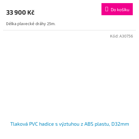
M
Do košíku
33 900 Kč
A
Délka plavecké dráhy 25m.
Kód:
A30756
Tlaková PVC hadice s výztuhou z ABS plastu, D32mm