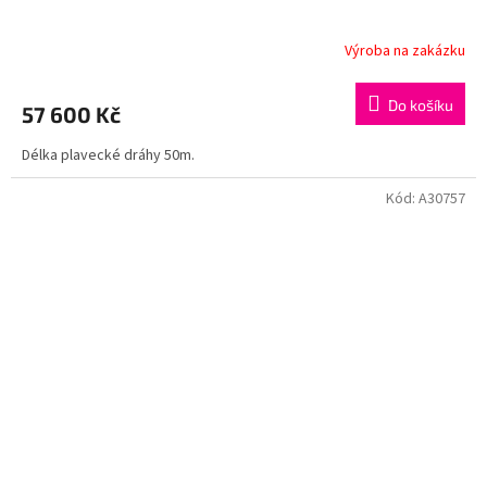
A
R
Výroba na zakázku
M
Do košíku
57 600 Kč
A
Délka plavecké dráhy 50m.
Kód:
A30757