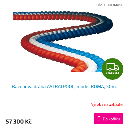
Kód:
PDROMA50
Z
ZDARMA
D
Bazénová dráha ASTRALPOOL, model ROMA, 50m.
A
R
Výroba na zakázku
M
Do košíku
57 300 Kč
A