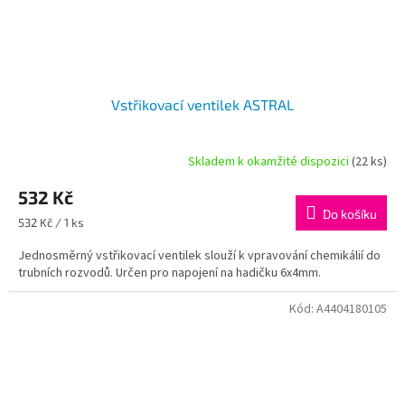
Vstřikovací ventilek ASTRAL
Skladem k okamžité dispozici
(22 ks)
532 Kč
Do košíku
Měrná
532 Kč / 1 ks
cena:
Jednosměrný vstřikovací ventilek slouží k vpravování chemikálií do
trubních rozvodů. Určen pro napojení na hadičku 6x4mm.
Kód:
A4404180105