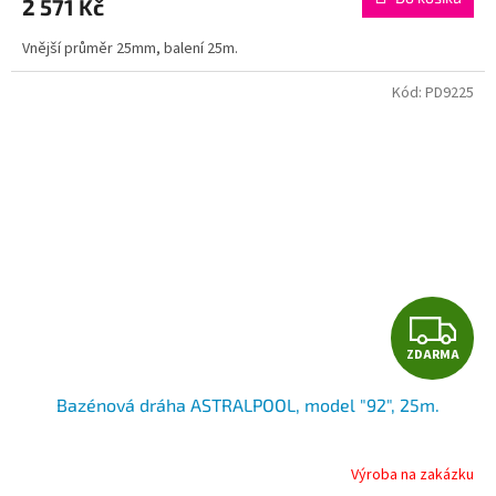
2 571 Kč
Vnější průměr 25mm, balení 25m.
Kód:
PD9225
Z
ZDARMA
D
Bazénová dráha ASTRALPOOL, model "92", 25m.
A
R
Výroba na zakázku