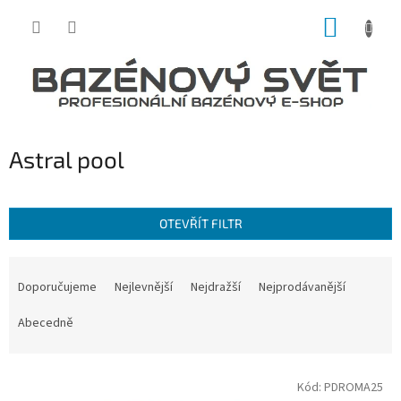
Přejít
NÁKUP
na
obsah
KOŠÍK
Astral pool
OTEVŘÍT FILTR
Ř
a
Doporučujeme
Nejlevnější
Nejdražší
Nejprodávanější
z
e
Abecedně
n
í
V
p
Kód:
PDROMA25
ý