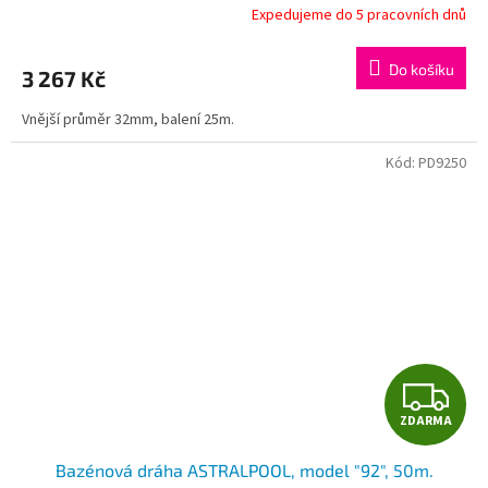
Expedujeme do 5 pracovních dnů
Do košíku
3 267 Kč
Vnější průměr 32mm, balení 25m.
Kód:
PD9250
Z
ZDARMA
D
Bazénová dráha ASTRALPOOL, model "92", 50m.