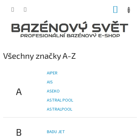
Přejít
NÁKUP
na
obsah
KOŠÍK
Všechny značky A-Z
AIPER
AIS
A
ASEKO
ASTRAL POOL
ASTRALPOOL
B
BADU JET