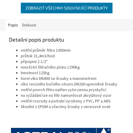
ZOBRAZIT VŠECHNY SOUVISEJÍCÍ PRODUKTY
Popis
Diskuze
Detailní popis produktu
vnitřní průměr filtru 1000mm
průtok 31,4m3/hod.
připojení 2 1/2"
množství filtračního písku 1290kg
hmotnost 125kg
horní víko DN400 se šrouby a manometrem
víko revizního bočního otvoru DN200 upevněné šrouby
vnitřní povrch filtru natřen vytvrzenou pryskyřicí
na vyžádání lze na filtr namontovat akrylátový vizor
vnitřní rozvody a potrubí vyrobeny z PVC, PP a ABS
těsnění z EPDM a všechny šrouby z nerezové oceli