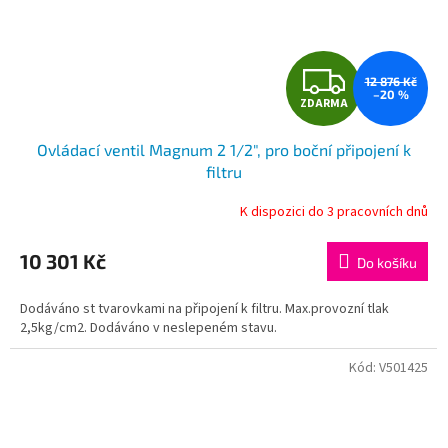
Z
12 876 Kč
–20 %
ZDARMA
D
Ovládací ventil Magnum 2 1/2", pro boční připojení k
A
filtru
R
K dispozici do 3 pracovních dnů
M
10 301 Kč
Do košíku
A
Dodáváno st tvarovkami na připojení k filtru. Max.provozní tlak
2,5kg/cm2. Dodáváno v neslepeném stavu.
Kód:
V501425