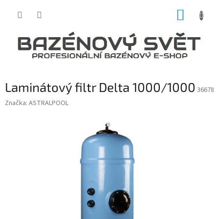
Přejít
NÁKUP
na
obsah
KOŠÍK
Laminátový filtr Delta 1000/1000
36678
Značka:
ASTRALPOOL