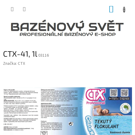
Přejít
NÁKUP
na
obsah
KOŠÍK
CTX-41, 1l
03116
Značka:
CTX