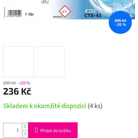
295 Kč
–20 %
295 Kč
–20 %
236 Kč
Měrná
Skladem k okamžité dispozici
(4 ks)
cena:
Přidat do košíku