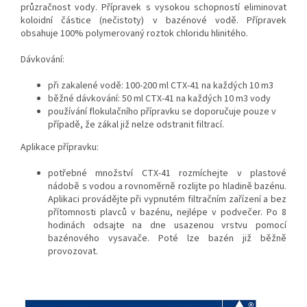
průzračnost vody. Přípravek s vysokou schopností eliminovat
koloidní částice (nečistoty) v bazénové vodě. Přípravek
obsahuje 100% polymerovaný roztok chloridu hlinitého.
Dávkování:
při zakalené vodě: 100-200 ml CTX-41 na každých 10 m3
běžné dávkování: 50 ml CTX-41 na každých 10 m3 vody
používání flokulačního přípravku se doporučuje pouze v
případě, že zákal již nelze odstranit filtrací.
Aplikace přípravku:
potřebné množství CTX-41 rozmíchejte v plastové
nádobě s vodou a rovnoměrně rozlijte po hladině bazénu.
Aplikaci provádějte při vypnutém filtračním zařízení a bez
přítomnosti plavců v bazénu, nejlépe v podvečer. Po 8
hodinách odsajte na dne usazenou vrstvu pomocí
bazénového vysavače. Poté lze bazén již běžně
provozovat.