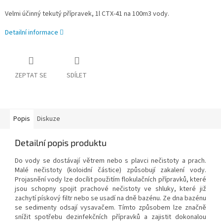
Velmi účinný tekutý přípravek, 1l CTX-41 na 100m3 vody.
Detailní informace
ZEPTAT SE
SDÍLET
Popis
Diskuze
Detailní popis produktu
Do vody se dostávají větrem nebo s plavci nečistoty a prach.
Malé nečistoty (koloidní částice) způsobují zakalení vody.
Projasnění vody lze docílit použitím flokulačních přípravků, které
jsou schopny spojit prachové nečistoty ve shluky, které již
zachytí pískový filtr nebo se usadí na dně bazénu. Ze dna bazénu
se sedimenty odsají vysavačem. Tímto způsobem lze značně
snížit spotřebu dezinfekčních přípravků a zajistit dokonalou