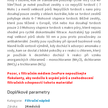
vody v bazénu, kde se standardně používají rychlé filtry cca 40-
3
50m
/hod. je nutné používat zeolity s co nejvyšší tvrdostí ( 7
Mohs ) a menší velikostí pórů. Nejvyšších tvrdostí s nano póry
dosahují pouze zeolity z oblasti Austrálie, kde se tvrdost zeolitů
pohybuje okolo 6–7 Mohsové stupnice tvrdosti. Běžné zeolity,
které jsou těžené v Evropě, USA nebo Asii dosahují tvrdosti
pouze 2-3 Mohsovy stupnice tvrdosti s makro póry, které nejsou
vhodné pro rychlé diskontinuální filtrace. Australský typ zeolitů
mají velikost pórů okolo 50 nm a jsou proto považovány za
antibakteriální. Zeolity jsou využívány při úpravě bazénové vody
hlavně kvůli iontové výměně, kdy dochází k adsorpci amoniaku z
vody, kam se dostal z lidské pokožky a v reakci s chlorem, který
je používán k dezinfekci dochází k reakci při vzniku
anorganických chloraminů – monochloramin (NH
Cl), dichloramin
2
(NHCl
) a trichloramin (NCl
).
2
3
Pozor, s filtračním médiem ZeoPure nepoužívejte
flokulanty, aby nedošlo k ucpání pórů a znehodnocení
filtračních schopností tohoto materiálu!
Doplňkové parametry
Kategorie
:
Filtrační náplně
Záruka
:
24 měsíců