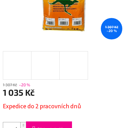
1 307 Kč
–20 %
1 307 Kč
–20 %
1 035 Kč
Měrná
Expedice do 2 pracovních dnů
cena: