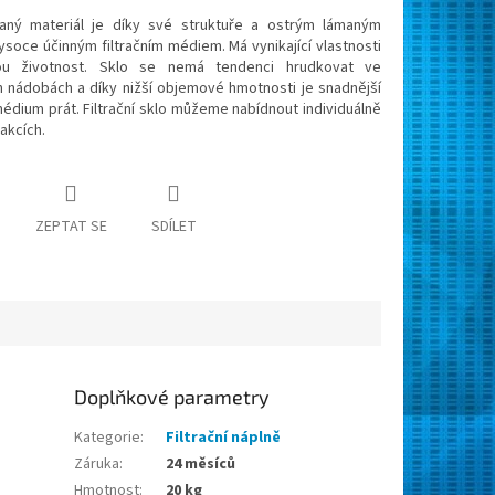
aný materiál je díky své struktuře a ostrým lámaným
soce účinným filtračním médiem. Má vynikající vlastnosti
ou životnost. Sklo se nemá tendenci hrudkovat ve
ch nádobách a díky nižší objemové hmotnosti je snadnější
 médium prát. Filtrační sklo můžeme nabídnout individuálně
rakcích.
ZEPTAT SE
SDÍLET
Doplňkové parametry
Kategorie
:
Filtrační náplně
Záruka
:
24 měsíců
Hmotnost
:
20 kg