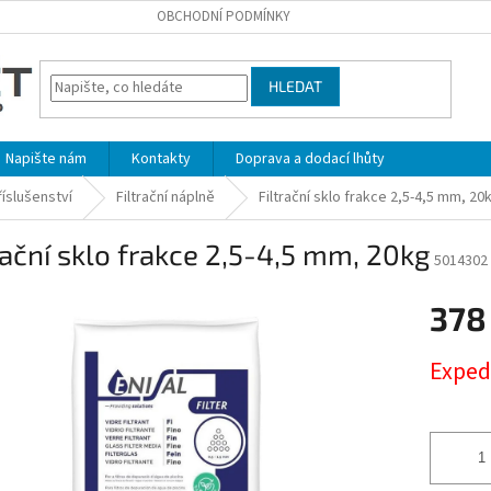
OBCHODNÍ PODMÍNKY
HLEDAT
Napište nám
Kontakty
Doprava a dodací lhůty
příslušenství
Filtrační náplně
Filtrační sklo frakce 2,5-4,5 mm, 20
rační sklo frakce 2,5-4,5 mm, 20kg
5014302
378
Měrná
Exped
cena: