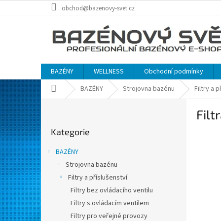
Přejít
obchod@bazenovy-svet.cz
na
obsah
BAZÉNY
WELLNESS
Obchodní podmínky
Domů
BAZÉNY
Strojovna bazénu
Filtry a 
P
Filt
o
Přeskočit
s
Kategorie
kategorie
t
r
BAZÉNY
a
Strojovna bazénu
n
Filtry a příslušenství
n
í
Filtry bez ovládacího ventilu
p
Filtry s ovládacím ventilem
a
Filtry pro veřejné provozy