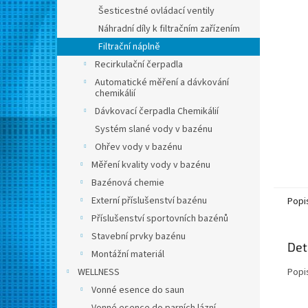
n
Šesticestné ovládací ventily
e
Náhradní díly k filtračním zařízením
l
Filtrační náplně
Recirkulační čerpadla
Automatické měření a dávkování
chemikálií
Dávkovací čerpadla Chemikálií
Systém slané vody v bazénu
Ohřev vody v bazénu
Měření kvality vody v bazénu
Bazénová chemie
Externí příslušenství bazénu
Popi
Příslušenství sportovních bazénů
Stavební prvky bazénu
Det
Montážní materiál
WELLNESS
Popi
Vonné esence do saun