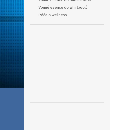
Vonné esence do parních lázní
Vonné esence do whirlpoolů
Péče o wellness