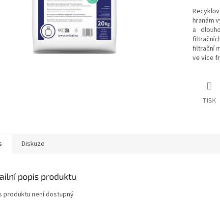
Recyklov
hranám vy
a dlouh
filtrační
filtrační
ve více f
TISK
s
Diskuze
ailní popis produktu
s produktu není dostupný