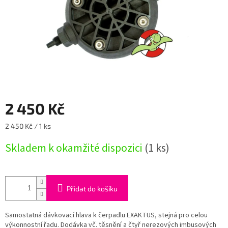
2 450 Kč
Měrná
2 450 Kč / 1 ks
cena:
Skladem k okamžité dispozici
(1 ks)
Přidat do košíku
Samostatná dávkovací hlava k čerpadlu EXAKTUS, stejná pro celou
výkonnostní řadu. Dodávka vč. těsnění a čtyř nerezových imbusových