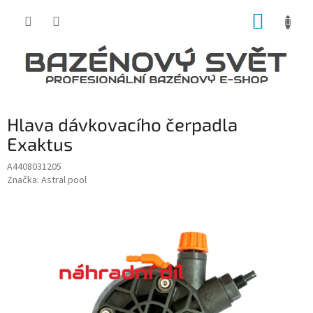
Přejít
NÁKUP
na
obsah
KOŠÍK
Hlava dávkovacího čerpadla
Exaktus
A4408031205
Značka:
Astral pool