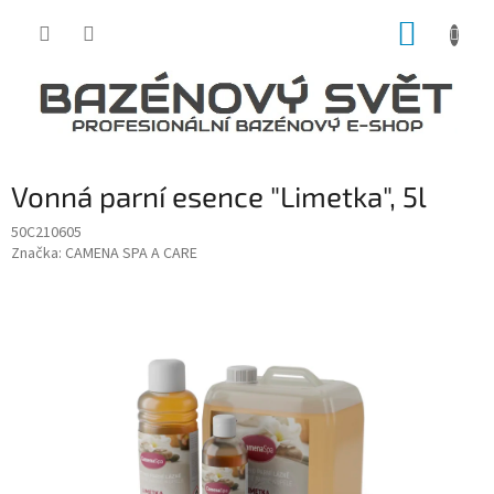
Přejít
NÁKUP
na
obsah
KOŠÍK
Vonná parní esence "Limetka", 5l
50C210605
Značka:
CAMENA SPA A CARE