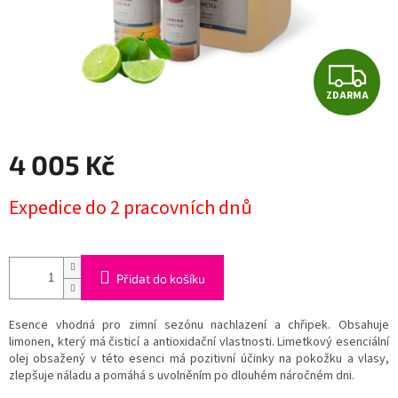
Z
ZDARMA
D
A
4 005 Kč
R
Měrná
Expedice do 2 pracovních dnů
cena:
M
A
Přidat do košíku
Esence vhodná pro zimní sezónu nachlazení a chřipek. Obsahuje
limonen, který má čisticí a antioxidační vlastnosti. Limetkový esenciální
olej obsažený v této esenci má pozitivní účinky na pokožku a vlasy,
zlepšuje náladu a pomáhá s uvolněním po dlouhém náročném dni.