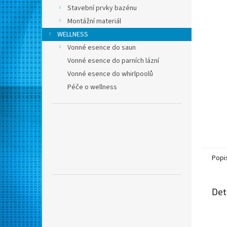
n
Stavební prvky bazénu
e
Montážní materiál
l
WELLNESS
Vonné esence do saun
Vonné esence do parních lázní
Vonné esence do whirlpoolů
Péče o wellness
Popi
Det