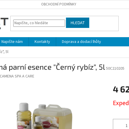
OBCHODNÍ PODMÍNKY
HLEDAT
Napište nám
Kontakty
Doprava a dodací lhůty
", 5l
á parní esence "Černý rybíz", 5l
50C210205
CAMENA SPA A CARE
4 6
Měrná
Exped
cena: