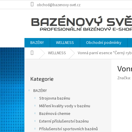
Přejít
obchod@bazenovy-svet.cz
na
obsah
BAZÉNY
WELLNESS
Obchodní podmínky
Domů
WELLNESS
Vonná parní esence "Černý rybíz
P
Vonn
o
Přeskočit
s
Značka:
Kategorie
kategorie
t
r
BAZÉNY
a
Strojovna bazénu
n
Měření kvality vody v bazénu
n
í
Bazénová chemie
p
Externí příslušenství bazénu
a
Příslušenství sportovních bazénů