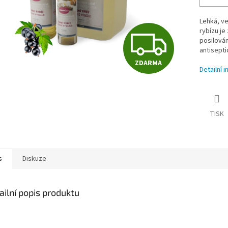
Lehká, ve
Z
rybízu je
posilován
antisepti
ZDARMA
D
Detailní 
A
TISK
R
s
Diskuze
M
ailní popis produktu
A