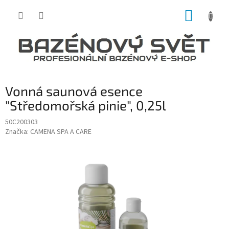
Přejít
NÁKUP
na
obsah
KOŠÍK
Vonná saunová esence
"Středomořská pinie", 0,25l
50C200303
Značka:
CAMENA SPA A CARE