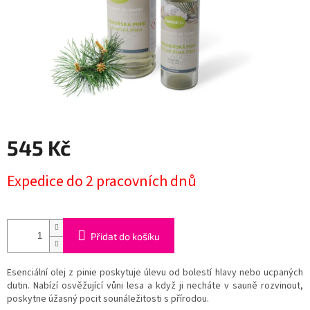
545 Kč
Měrná
Expedice do 2 pracovních dnů
cena:
Přidat do košíku
Esenciální olej z pinie poskytuje úlevu od bolestí hlavy nebo ucpaných
dutin. Na­bízí osvěžující vůni lesa a když ji necháte v sauně rozvinout,
poskytne úžasný pocit sounáležitosti s přírodou.