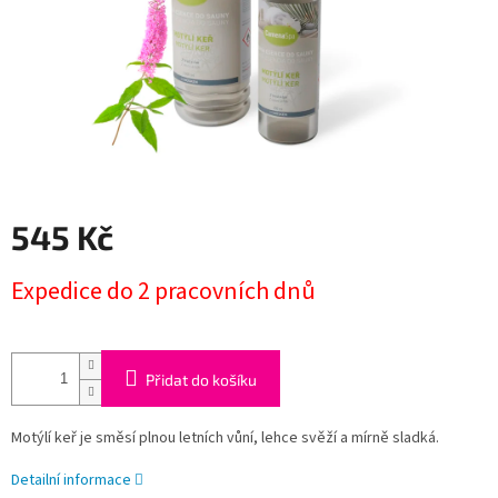
545 Kč
Měrná
Expedice do 2 pracovních dnů
cena:
Přidat do košíku
Motýlí keř je směsí plnou letních vůní, lehce svěží a mírně sladká.
Detailní informace