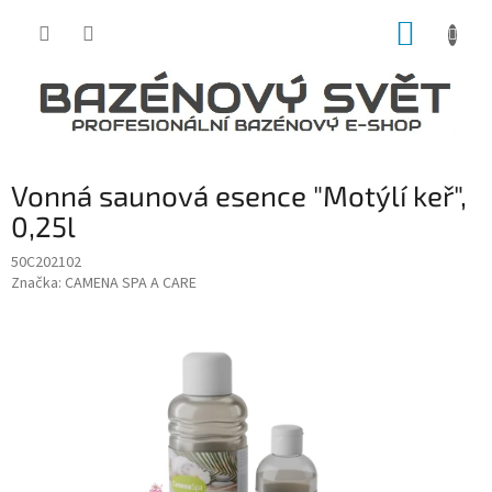
Přejít
NÁKUP
na
obsah
KOŠÍK
Vonná saunová esence "Motýlí keř",
0,25l
50C202102
Značka:
CAMENA SPA A CARE