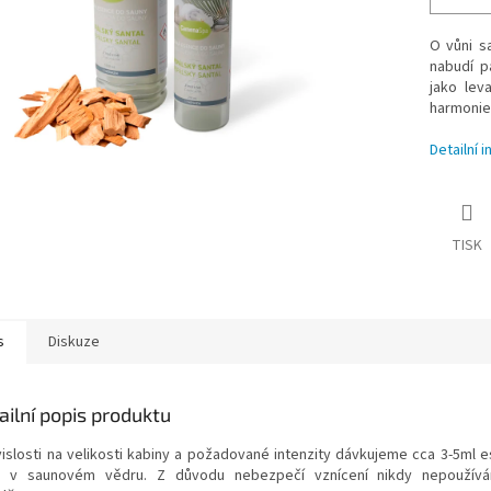
O vůni s
nabudí p
jako leva
harmonie
Detailní 
TISK
s
Diskuze
ailní popis produktu
vislosti na velikosti kabiny a požadované intenzity dávkujeme cca 3-5ml e
 v saunovém vědru. Z důvodu nebezpečí vznícení nikdy nepoužív