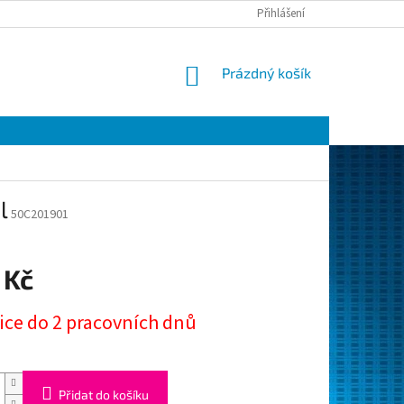
Přihlášení
NÁKUPNÍ
Prázdný košík
KOŠÍK
l
50C201901
 Kč
ice do 2 pracovních dnů
Přidat do košíku