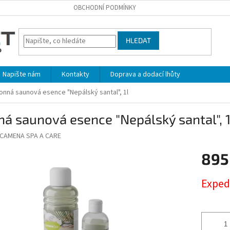
OBCHODNÍ PODMÍNKY
HLEDAT
Napište nám
Kontakty
Doprava a dodací lhůty
onná saunová esence "Nepálský santal", 1l
á saunová esence "Nepálský santal", 1
CAMENA SPA A CARE
895
Měrná
Exped
cena: