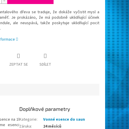
antalového dřeva se traduje, že dokáže vyčistit mysl a
aměť. Je prokázáno, že má podobně uklidňující účinek
n­dule, ale neuspává, takže poskytuje uklid­ňující pocit
.
informace
ZEPTAT SE
SDÍLET
Doplňkové parametry
sence na 1l
Kategorie
:
Vonné esence do saun
áme esenci
Záruka
:
24 měsíců