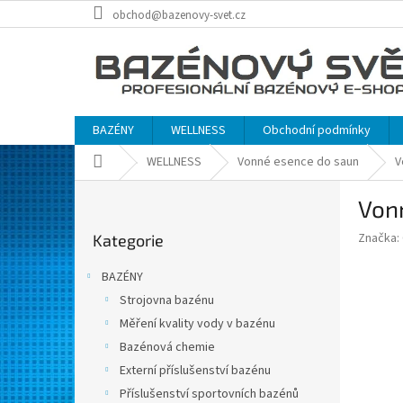
Přejít
obchod@bazenovy-svet.cz
na
obsah
BAZÉNY
WELLNESS
Obchodní podmínky
Domů
WELLNESS
Vonné esence do saun
V
P
Vonn
o
Přeskočit
s
Značka:
Kategorie
kategorie
t
r
BAZÉNY
a
Strojovna bazénu
n
Měření kvality vody v bazénu
n
í
Bazénová chemie
p
Externí příslušenství bazénu
a
Příslušenství sportovních bazénů