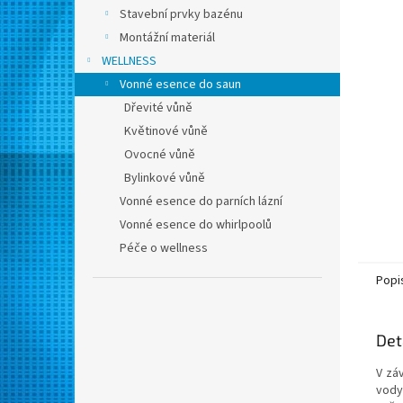
n
Stavební prvky bazénu
e
Montážní materiál
l
WELLNESS
Vonné esence do saun
Dřevité vůně
Květinové vůně
Ovocné vůně
Bylinkové vůně
Vonné esence do parních lázní
Vonné esence do whirlpoolů
Péče o wellness
Popi
Det
V zá
vody