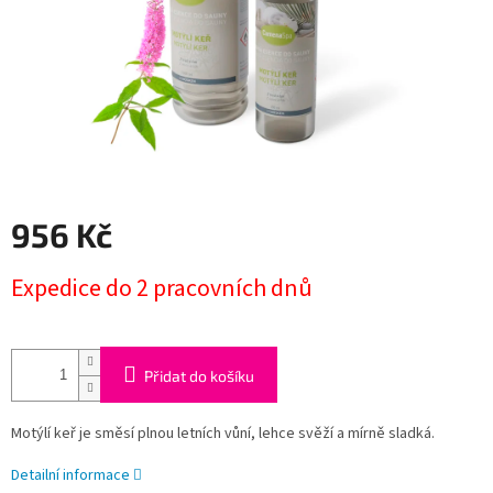
956 Kč
Měrná
Expedice do 2 pracovních dnů
cena:
Přidat do košíku
Motýlí keř je směsí plnou letních vůní, lehce svěží a mírně sladká.
Detailní informace