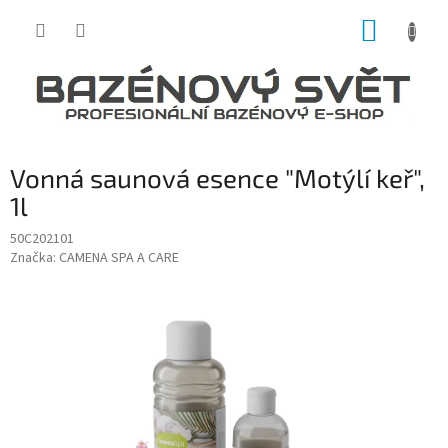
Přejít
NÁKUP
na
obsah
KOŠÍK
Vonná saunová esence "Motýlí keř",
1l
50C202101
Značka:
CAMENA SPA A CARE