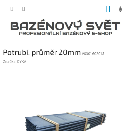
Přejít
NÁKUP
na
obsah
KOŠÍK
Potrubí, průměr 20mm
V0301602015
Značka:
DYKA