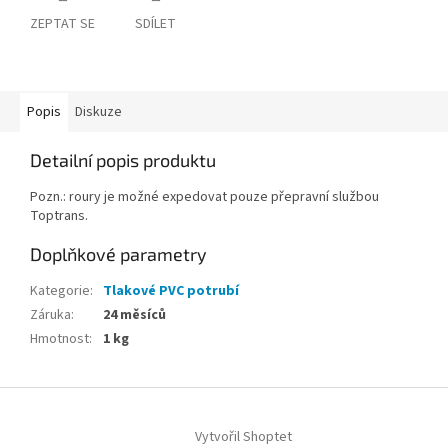
ZEPTAT SE
SDÍLET
Popis
Diskuze
Detailní popis produktu
Pozn.: roury je možné expedovat pouze přepravní službou
Toptrans.
Doplňkové parametry
Kategorie
:
Tlakové PVC potrubí
Záruka
:
24 měsíců
Hmotnost
:
1 kg
Z
á
Vytvořil Shoptet
p