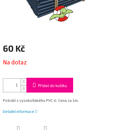
60 Kč
Měrná
Na dotaz
cena:
Přidat do košíku
Potrubí z vysokotlakého PVC-U. Cena za 1m.
Detailní informace