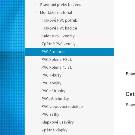
n
Stavební prvky bazénu
e
Montážní materiál
l
Tlakové PVC potrubí
Tlakové PVC hadice
Kulové PVC ventily
Zpětné PVC ventily
PVC šroubení
PVC kolena 90 st.
PVC kolena 45 st.
Popi
PVC T-kusy
PVC spojky
PVC nátrubky
Det
PVC přechodky
Popi
PVC vlepovací redukce
PVC zátky
Klapkové uzávěry
Zpětné klapky