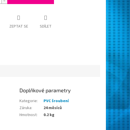
ZEPTAT SE
SDÍLET
Doplňkové parametry
Kategorie
:
PVC šroubení
Záruka
:
24 měsíců
Hmotnost
:
0.2 kg