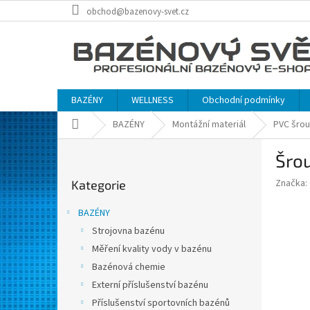
Přejít
obchod@bazenovy-svet.cz
na
obsah
BAZÉNY
WELLNESS
Obchodní podmínky
Domů
BAZÉNY
Montážní materiál
PVC šrou
P
Šrou
o
Přeskočit
s
Značka:
Kategorie
kategorie
t
r
BAZÉNY
a
Strojovna bazénu
n
Měření kvality vody v bazénu
n
í
Bazénová chemie
p
Externí příslušenství bazénu
a
Příslušenství sportovních bazénů