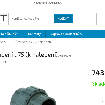
OBCHODNÍ PODMÍNKY
HLEDAT
Napište nám
Kontakty
Doprava a dodací lhůty
bení
Šroubení d75 (k nalepení)
bení d75 (k nalepení)
A0550075
CEPEX
743
Měrná
Sklad
cena: