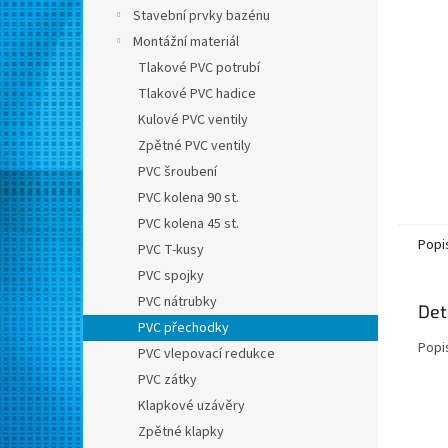
n
Stavební prvky bazénu
e
Montážní materiál
l
Tlakové PVC potrubí
Tlakové PVC hadice
Kulové PVC ventily
Zpětné PVC ventily
PVC šroubení
PVC kolena 90 st.
PVC kolena 45 st.
Popi
PVC T-kusy
PVC spojky
PVC nátrubky
Det
PVC přechodky
Popi
PVC vlepovací redukce
PVC zátky
Klapkové uzávěry
Zpětné klapky