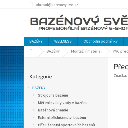
Přejít
obchod@bazenovy-svet.cz
na
obsah
BAZÉNY
WELLNESS
Obchodní podmínky
Domů
BAZÉNY
Montážní materiál
PVC pře
P
Přec
o
Přeskočit
s
Značka:
Kategorie
kategorie
t
r
BAZÉNY
a
Strojovna bazénu
n
Měření kvality vody v bazénu
n
í
Bazénová chemie
p
Externí příslušenství bazénu
a
Příslušenství sportovních bazénů