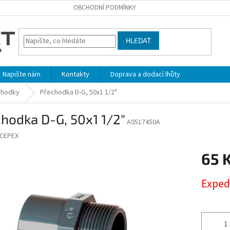
OBCHODNÍ PODMÍNKY
HLEDAT
Napište nám
Kontakty
Doprava a dodací lhůty
chodky
Přechodka D-G, 50x1 1/2"
hodka D-G, 50x1 1/2"
A0517450A
CEPEX
65 
Měrná
Exped
cena: