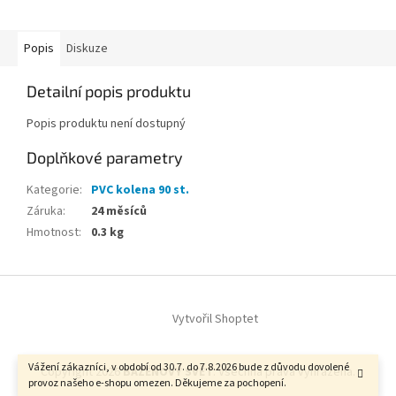
Popis
Diskuze
Detailní popis produktu
Popis produktu není dostupný
Doplňkové parametry
Kategorie
:
PVC kolena 90 st.
Záruka
:
24 měsíců
Hmotnost
:
0.3 kg
Z
á
Vytvořil Shoptet
p
a
t
Vážení zákazníci, v období od 30.7. do 7.8.2026 bude z důvodu dovolené
Copyright 2026
BAZÉNOVÝ SVĚT
. Všechna práva vyhrazena.
í
provoz našeho e-shopu omezen. Děkujeme za pochopení.