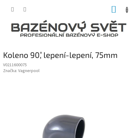
Přejít
NÁKUP
na
obsah
KOŠÍK
Koleno 90˚, lepení-lepení, 75mm
V0211600075
Značka:
Vagnerpool