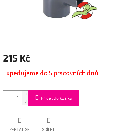
215 Kč
Měrná
Expedujeme do 5 pracovních dnů
cena:
Přidat do košíku
ZEPTAT SE
SDÍLET