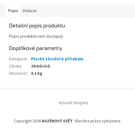
Popis
Diskuze
Detailní popis produktu
Popis produktu není dostupný
Doplňkové parametry
Kategorie
:
Ploché těsnění k přírubám
Záruka
:
24 měsíců
Hmotnost
:
0.1 kg
Z
á
Vytvořil Shoptet
p
a
t
Copyright 2026
BAZÉNOVÝ SVĚT
. Všechna práva vyhrazena.
í