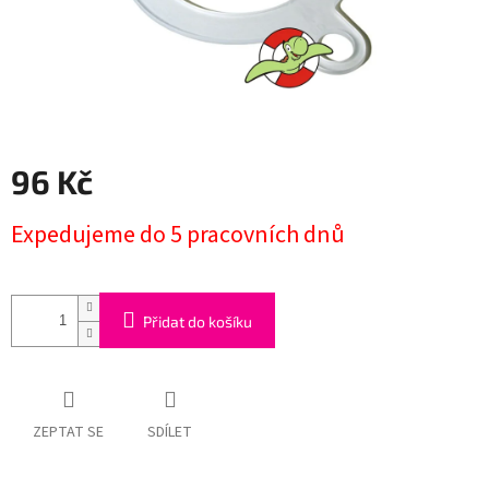
96 Kč
Měrná
Expedujeme do 5 pracovních dnů
cena:
Přidat do košíku
ZEPTAT SE
SDÍLET