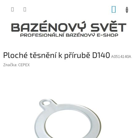
Přejít
NÁKUP
na
obsah
KOŠÍK
Ploché těsnění k přírubě D140
A0514140A
Značka:
CEPEX