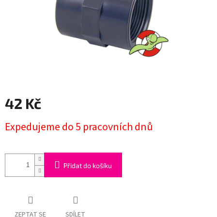
42 Kč
Měrná
Expedujeme do 5 pracovních dnů
cena:
Přidat do košíku
ZEPTAT SE
SDÍLET