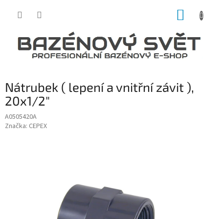
Přejít
NÁKUP
na
obsah
KOŠÍK
Nátrubek ( lepení a vnitřní závit ),
20x1/2"
A0505420A
Značka:
CEPEX