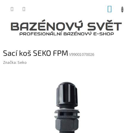
Přejít
NÁKUP
na
obsah
KOŠÍK
Sací koš SEKO FPM
V99001070026
Značka:
Seko