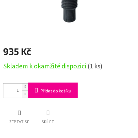
935 Kč
Měrná
Skladem k okamžité dispozici
(1 ks)
cena:
Přidat do košíku
ZEPTAT SE
SDÍLET