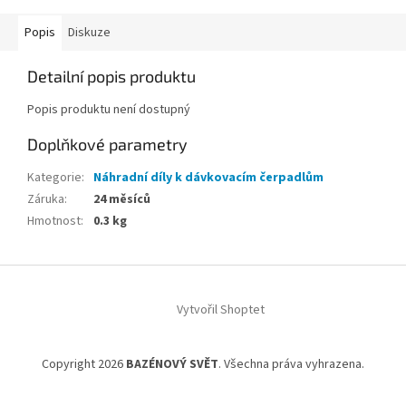
Popis
Diskuze
Detailní popis produktu
Popis produktu není dostupný
Doplňkové parametry
Kategorie
:
Náhradní díly k dávkovacím čerpadlům
Záruka
:
24 měsíců
Hmotnost
:
0.3 kg
Z
á
Vytvořil Shoptet
p
a
t
Copyright 2026
BAZÉNOVÝ SVĚT
. Všechna práva vyhrazena.
í