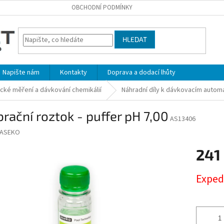
OBCHODNÍ PODMÍNKY
HLEDAT
Napište nám
Kontakty
Doprava a dodací lhůty
cké měření a dávkování chemikálií
Náhradní díly k dávkovacím auto
brační roztok - puffer pH 7,00
AS13406
ASEKO
241
Měrná
Exped
cena: