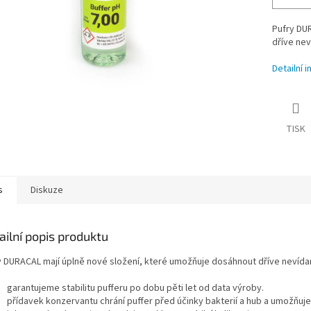
Pufry DU
dříve nev
Detailní 
TISK
s
Diskuze
ailní popis produktu
y DURACAL mají úplně nové složení, které umožňuje dosáhnout dříve nevídané
garantujeme stabilitu pufferu po dobu pěti let od data výroby.
přídavek konzervantu chrání puffer před účinky bakterií a hub a umožňuj