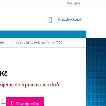
Přihlášení
NÁKUPNÍ
Prázdný košík
KOŠÍK
matům
Kalibrační roztok - puffer pH 7,00
 Kč
ujeme do 5 pracovních dnů
Přidat do košíku