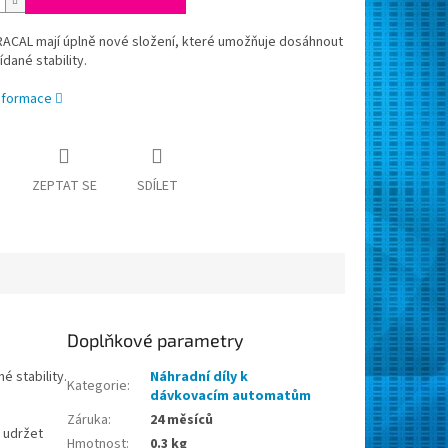
RACAL mají úplně nové složení, které umožňuje dosáhnout
ídané stability.
informace
ZEPTAT SE
SDÍLET
Doplňkové parametry
 stability.
Náhradní díly k
Kategorie
:
dávkovacím automatům
Záruka
:
24 měsíců
e udržet
Hmotnost
:
0.3 kg