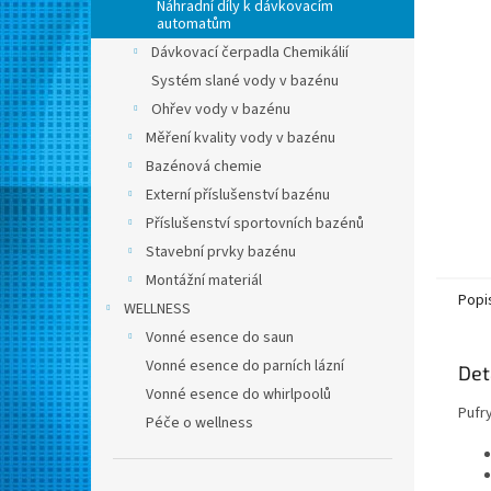
n
Náhradní díly k dávkovacím
automatům
e
l
Dávkovací čerpadla Chemikálií
Systém slané vody v bazénu
Ohřev vody v bazénu
Měření kvality vody v bazénu
Bazénová chemie
Externí příslušenství bazénu
Příslušenství sportovních bazénů
Stavební prvky bazénu
Montážní materiál
Popi
WELLNESS
Vonné esence do saun
Vonné esence do parních lázní
Det
Vonné esence do whirlpoolů
Pufr
Péče o wellness