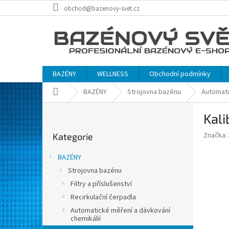
Přejít
obchod@bazenovy-svet.cz
na
obsah
BAZÉNY
WELLNESS
Obchodní podmínky
Domů
BAZÉNY
Strojovna bazénu
Automati
P
Kali
o
Přeskočit
s
Značka:
Kategorie
kategorie
t
r
BAZÉNY
a
Strojovna bazénu
n
Filtry a příslušenství
n
í
Recirkulační čerpadla
p
Automatické měření a dávkování
chemikálií
a