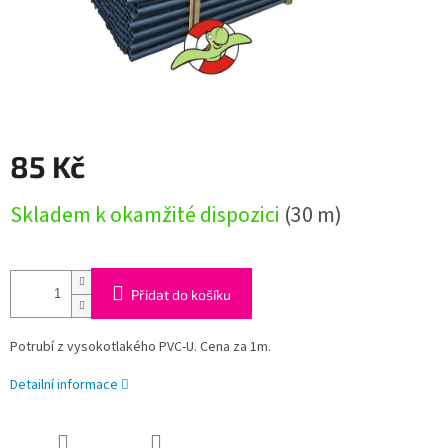
85 Kč
Měrná
Skladem k okamžité dispozici
(30 m)
cena:
Přidat do košíku
Potrubí z vysokotlakého PVC-U. Cena za 1m.
Detailní informace