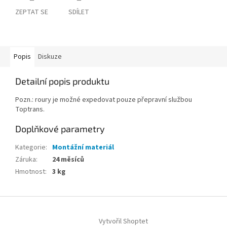
ZEPTAT SE
SDÍLET
Popis
Diskuze
Detailní popis produktu
Pozn.: roury je možné expedovat pouze přepravní službou
Toptrans.
Doplňkové parametry
Kategorie
:
Montážní materiál
Záruka
:
24 měsíců
Hmotnost
:
3 kg
Z
á
Vytvořil Shoptet
p