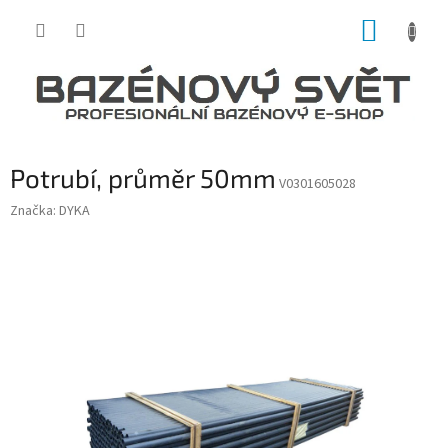
Přejít
NÁKUP
na
obsah
KOŠÍK
Potrubí, průměr 50mm
V0301605028
Značka:
DYKA