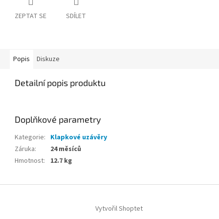
ZEPTAT SE
SDÍLET
Popis
Diskuze
Detailní popis produktu
Doplňkové parametry
Kategorie
:
Klapkové uzávěry
Záruka
:
24 měsíců
Hmotnost
:
12.7 kg
Z
á
Vytvořil Shoptet
p