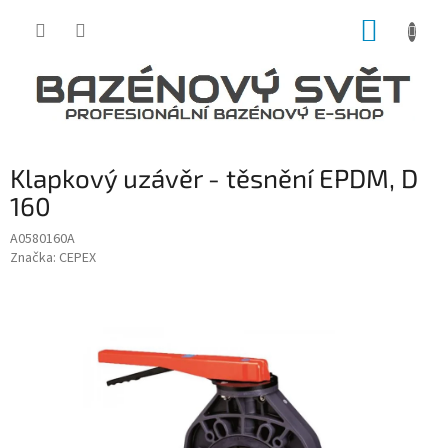
Přejít
NÁKUP
na
obsah
KOŠÍK
Klapkový uzávěr - těsnění EPDM, D
160
A0580160A
Značka:
CEPEX