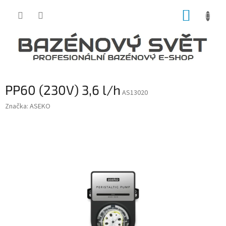
Přejít
NÁKUP
na
obsah
KOŠÍK
PP60 (230V) 3,6 l/h
AS13020
Značka:
ASEKO