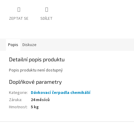
ZEPTAT SE
SDÍLET
Popis
Diskuze
Detailní popis produktu
Popis produktu není dostupný
Doplňkové parametry
Kategorie
:
Dávkovací čerpadla chemikálií
Záruka
:
24 měsíců
Hmotnost
:
5 kg
Z
á