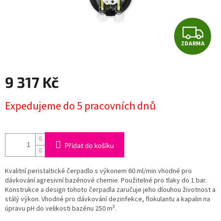
Z
ZDARMA
D
A
9 317 Kč
R
Měrná
Expedujeme do 5 pracovních dnů
cena:
M
A
Přidat do košíku
Kvalitní peristaltické čerpadlo s výkonem 60 ml/min vhodné pro
dávkování agresivní bazénové chemie. Použitelné pro tlaky do 1 bar.
Konstrukce a design tohoto čerpadla zaručuje jeho dlouhou životnost a
stálý výkon. Vhodné pro dávkování dezinfekce, flokulantu a kapalin na
3
úpravu pH do velikosti bazénu 250 m
.