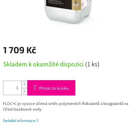
1 709 Kč
Měrná
Skladem k okamžité dispozici
(1 ks)
cena:
Přidat do košíku
FLOC+C je vysoce účinná směs polymerních flokulantů a koagulantů na
čiření bazénové vody.
Detailní informace