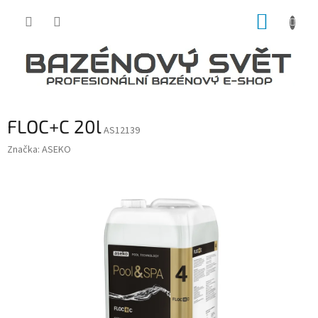
Přejít
NÁKUP
na
obsah
KOŠÍK
FLOC+C 20l
AS12139
Značka:
ASEKO