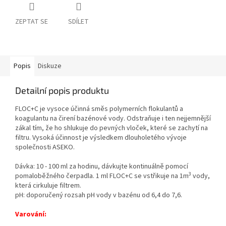
ZEPTAT SE
SDÍLET
Popis
Diskuze
Detailní popis produktu
FLOC+C je vysoce účinná směs polymerních flokulantů a
koagulantu na čirení bazénové vody. Odstraňuje i ten nejjemnější
zákal tím, že ho shlukuje do pevných vloček, které se zachytí na
filtru. Vysoká účinnost je výsledkem dlouholetého vývoje
společnosti ASEKO.
Dávka: 10 - 100 ml za hodinu, dávkujte kontinuálně pomocí
3
pomaloběžného čerpadla. 1 ml FLOC+C se vstřikuje na 1m
vody,
která cirkuluje filtrem.
pH: doporučený rozsah pH vody v bazénu od 6,4 do 7,6.
Varování: