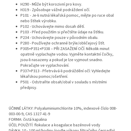
H290 - Může být korozivní pro kovy.
H319 - Způsobuje vážné podráždení očí.
P101 - Je-li nutná lékařská pomoc, mějte po ruce obal
nebo štítek výrobku.
P102 - Uchovávejte mimo dosah dětí.
P103 - Před použitím si přečtěte údaje na štítku.
P234 - Uchovávejte pouze v původním obalu.
P280 - Používejte ochranné brýle/obličejový štít.
P305+P351+P338 – PŘI ZASAŽENÍ OČÍ: Několik minut
opatrně vyplachujte vodou. Vyjměte kontaktní čočky,
jsou-li nasazeny a pokud je lze vyjmout snadno.
Pokračujte ve vyplachování.
P337+P313 - Přetrvává-li podráždění očí: Vyhledejte
lékařskou pomoc/ošetření.
P501 - Odstraňte obsah/obal v souladu s místními
předpisy.
ÚČINNÉ LÁTKY: Polyaluminiumchlorite 10%, indexové číslo 008-
003-00-9, CAS 1327-41-9
FORMA: čistá kapalina
ÚČEL POUŽITÍ: flokulace a koagulace bazénové vody
DÁVKA: 10 - 100 ml/hodinu (podle výkonu filtračního čerpadla)