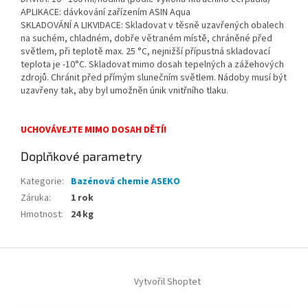
APLIKACE: dávkování zařízením ASIN Aqua
SKLADOVÁNÍ A LIKVIDACE: Skladovat v těsně uzavřených obalech
na suchém, chladném, dobře větraném místě, chráněné před
světlem, při teplotě max. 25 °C, nejnižší přípustná skladovací
teplota je -10°C. Skladovat mimo dosah tepelných a zážehových
zdrojů. Chránit před přímým slunečním světlem. Nádoby musí být
uzavřeny tak, aby byl umožněn únik vnitřního tlaku.
UCHOVÁVEJTE MIMO DOSAH DĚTÍ!
Doplňkové parametry
Kategorie
:
Bazénová chemie ASEKO
Záruka
:
1 rok
Hmotnost
:
24 kg
Z
á
Vytvořil Shoptet
p
a