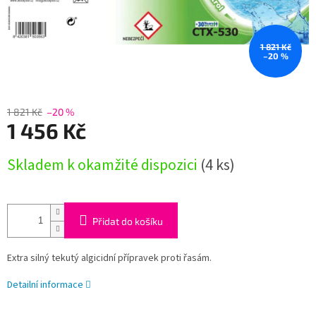
1 821 Kč
–20 %
1 821 Kč
–20 %
1 456 Kč
Měrná
Skladem k okamžité dispozici
(4 ks)
cena:
Přidat do košíku
Extra silný tekutý algicidní přípravek proti řasám.
Detailní informace