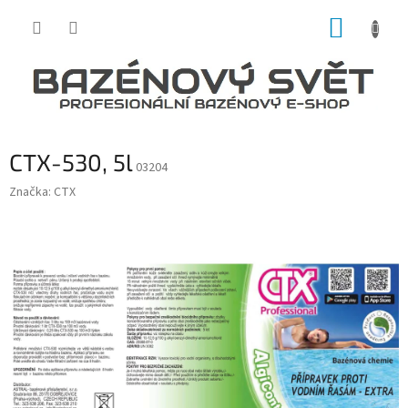
Přejít
NÁKUP
na
obsah
KOŠÍK
CTX-530, 5l
03204
Značka:
CTX