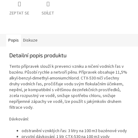
ZEPTAT SE
SDÍLET
Popis
Diskuze
Detailní popis produktu
Tento přípravek slouží k prevenci vzniku a ničení vodních řas v
bazénu. Působí rychle a netvoří pěnu. Přípravek obsahuje 11,5%
alkyl-benzyl-dimethyl-amoniumchlorid. CTX-530 ničí všechny
druhy vodních řas, pročišťuje vodu svým flokulačním účinkem,
nepění, je kompatibilní s většinou dezinfekčních prostředků,
zcela rozpustný ve vodě, snižuje spotřebu chloru, snižuje
nepříjemné zápachy ve vodě, lze použít s jakýmkoliv druhem
filtrace vody.
Dávkování:
odstranění vzniklých řas: 3 litry na 100 m3 bazénové vody
prvotní dávkování: 1 litr CTX-530 na 100 m3 vody