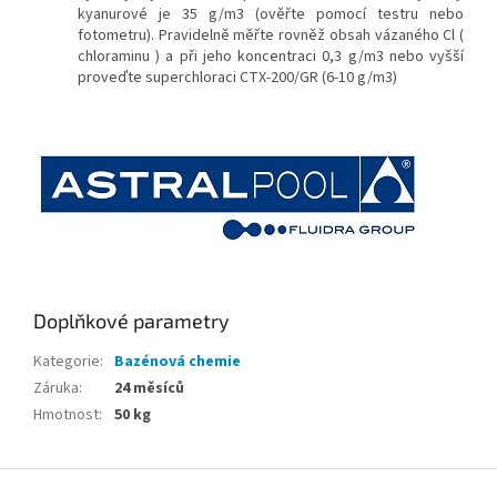
kyanurové je 35 g/m3 (ověřte pomocí testru nebo
fotometru). Pravidelně měřte rovněž obsah vázaného Cl (
chloraminu ) a při jeho koncentraci 0,3 g/m3 nebo vyšší
proveďte superchloraci CTX-200/GR (6-10 g/m3)
Doplňkové parametry
Kategorie
:
Bazénová chemie
Záruka
:
24 měsíců
Hmotnost
:
50 kg
Z