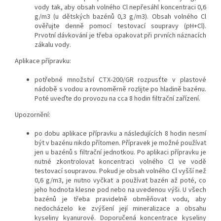
vody tak, aby obsah volného Cl nepřesáhl koncentraci 0,6
g/m3 (u dětských bazénů 0,3 g/m3). Obsah volného Cl
ověřujte denně pomocí testovací soupravy (pH+Cl).
Prvotní dávkování je třeba opakovat při prvních náznacích
zákalu vody.
Aplikace přípravku:
potřebné množství CTX-200/GR rozpusťte v plastové
nádobě s vodou a rovnoměrně rozlijte po hladině bazénu.
Poté uveďte do provozu na cca 8 hodin filtrační zařízení.
Upozornění:
po dobu aplikace přípravku a následujících 8 hodin nesmí
být v bazénu nikdo přítomen. Přípravek je možné používat
jen u bazénů s filtrační jednotkou. Po aplikaci přípravku je
nutné zkontrolovat koncentraci volného Cl ve vodě
testovací soupravou. Pokud je obsah volného Cl vyšší než
0,6 g/m3, je nutno vyčkat a používat bazén až poté, co
jeho hodnota klesne pod nebo na uvedenou výši. U všech
bazénů je třeba pravidelně obměňovat vodu, aby
nedocházelo ke zvýšení její mineralizace a obsahu
kyseliny kyanurové. Doporučená koncentrace kyseliny