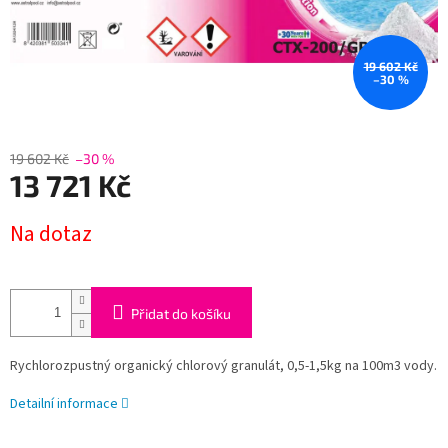
19 602 Kč
–30 %
19 602 Kč
–30 %
13 721 Kč
Měrná
Na dotaz
cena:
Přidat do košíku
Rychlorozpustný organický chlorový granulát, 0,5-1,5kg na 100m3 vody.
Detailní informace