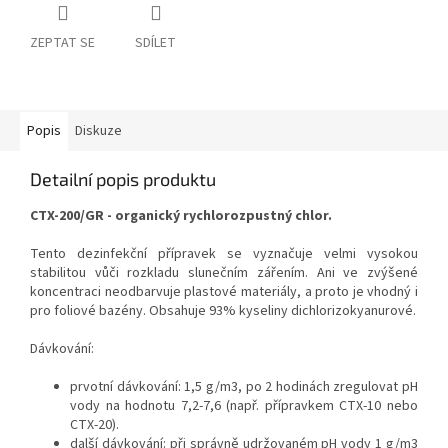
ZEPTAT SE
SDÍLET
Popis
Diskuze
Detailní popis produktu
CTX-200/GR - organický rychlorozpustný chlor.
Tento dezinfekční přípravek se vyznačuje velmi vysokou
stabilitou vůči rozkladu slunečním zářením. Ani ve zvýšené
koncentraci neodbarvuje plastové materiály, a proto je vhodný i
pro foliové bazény. Obsahuje 93% kyseliny dichlorizokyanurové.
Dávkování:
prvotní dávkování: 1,5 g/m3, po 2 hodinách zregulovat pH
vody na hodnotu 7,2-7,6 (např. přípravkem CTX-10 nebo
CTX-20).
další dávkování: při správně udržovaném pH vody 1 g/m3