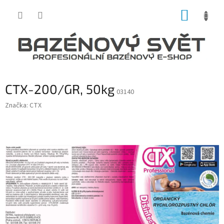
Přejít
NÁKUP
na
obsah
KOŠÍK
CTX-200/GR, 50kg
03140
Značka:
CTX