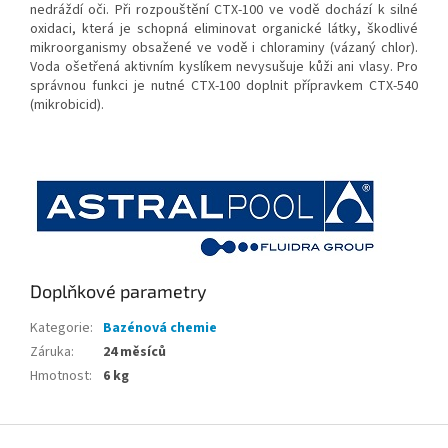
nedráždí oči. Při rozpouštění CTX-100 ve vodě dochází k silné
oxidaci, která je schopná eliminovat organické látky, škodlivé
mikroorganismy obsažené ve vodě i chloraminy (vázaný chlor).
Voda ošetřená aktivním kyslíkem nevysušuje kůži ani vlasy. Pro
správnou funkci je nutné CTX-100 doplnit přípravkem CTX-540
(mikrobicid).
Doplňkové parametry
Kategorie
:
Bazénová chemie
Záruka
:
24 měsíců
Hmotnost
:
6 kg
Z