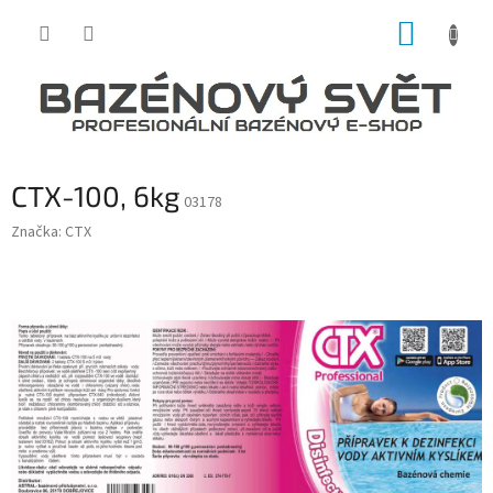
Přejít
NÁKUP
na
obsah
KOŠÍK
CTX-100, 6kg
03178
Značka:
CTX