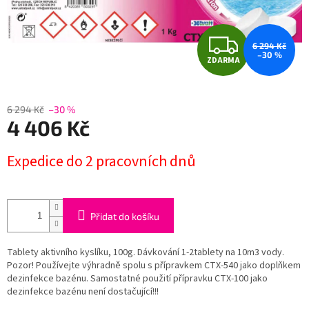
Z
6 294 Kč
–30 %
ZDARMA
D
A
6 294 Kč
–30 %
4 406 Kč
R
Měrná
M
Expedice do 2 pracovních dnů
cena:
A
Přidat do košíku
Tablety aktivního kyslíku, 100g. Dávkování 1-2tablety na 10m3 vody.
Pozor! Používejte výhradně spolu s přípravkem CTX-540 jako doplňkem
dezinfekce bazénu. Samostatné použití přípravku CTX-100 jako
dezinfekce bazénu není dostačující!!!