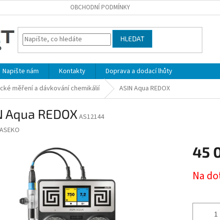
OBCHODNÍ PODMÍNKY
HLEDAT
Napište nám
Kontakty
Doprava a dodací lhůty
cké měření a dávkování chemikálií
ASIN Aqua REDOX
N Aqua REDOX
AS12144
ASEKO
45 
Měrná
Na do
cena: