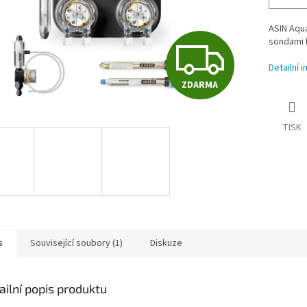
ASIN Aqu
Z
sondami 
Detailní 
ZDARMA
D
TISK
A
R
M
s
Související soubory (1)
Diskuze
A
ailní popis produktu