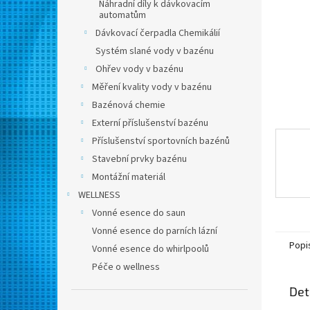
n
Náhradní díly k dávkovacím
automatům
e
l
Dávkovací čerpadla Chemikálií
Systém slané vody v bazénu
Ohřev vody v bazénu
Měření kvality vody v bazénu
Bazénová chemie
Externí příslušenství bazénu
Příslušenství sportovních bazénů
Stavební prvky bazénu
Montážní materiál
WELLNESS
Vonné esence do saun
Vonné esence do parních lázní
Popi
Vonné esence do whirlpoolů
Péče o wellness
Det