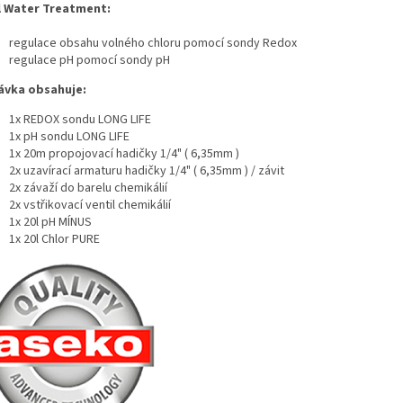
 Water Treatment:
regulace obsahu volného chloru pomocí sondy Redox
regulace pH pomocí sondy pH
vka obsahuje:
1x REDOX sondu LONG LIFE
1x pH sondu LONG LIFE
1x 20m propojovací hadičky 1/4" ( 6,35mm )
2x uzavírací armaturu hadičky 1/4" ( 6,35mm ) / závit
2x závaží do barelu chemikálií
2x vstřikovací ventil chemikálií
1x 20l pH MÍNUS
1x 20l Chlor PURE