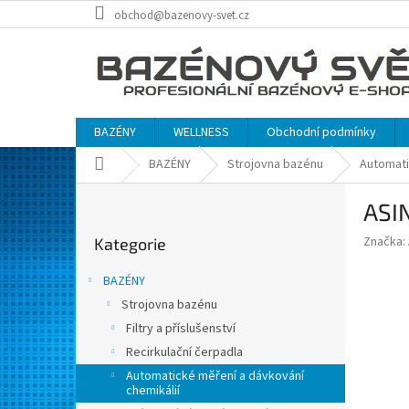
Přejít
obchod@bazenovy-svet.cz
na
obsah
BAZÉNY
WELLNESS
Obchodní podmínky
Domů
BAZÉNY
Strojovna bazénu
Automati
P
ASI
o
Přeskočit
s
Značka:
Kategorie
kategorie
t
r
BAZÉNY
a
Strojovna bazénu
n
Filtry a příslušenství
n
í
Recirkulační čerpadla
p
Automatické měření a dávkování
chemikálií
a