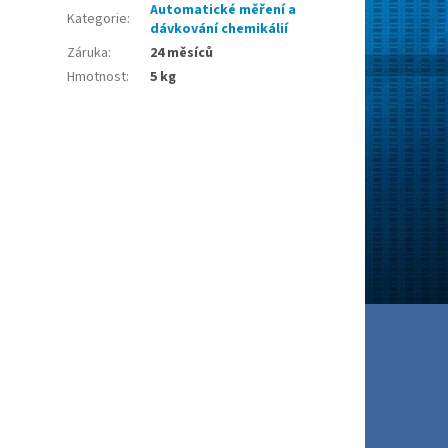
Automatické měření a
Kategorie
:
dávkování chemikálií
Záruka
:
24 měsíců
Hmotnost
:
5 kg