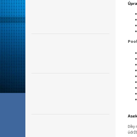
Úpra
Poo
Asek
Díky 
údrž