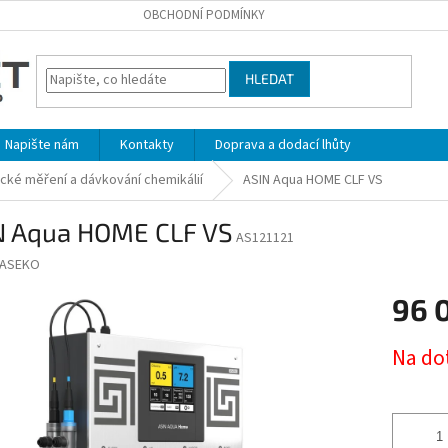
OBCHODNÍ PODMÍNKY
HLEDAT
Napište nám
Kontakty
Doprava a dodací lhůty
cké měření a dávkování chemikálií
ASIN Aqua HOME CLF VS
N Aqua HOME CLF VS
AS121121
ASEKO
96 
Měrná
Na do
cena: