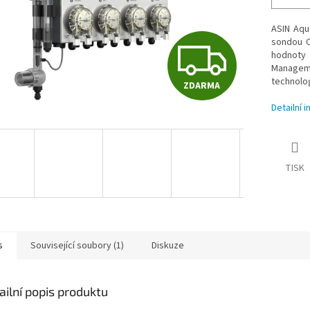
ASIN Aqu
Z
sondou C
hodnoty 
Manageme
technolog
ZDARMA
D
Detailní 
A
TISK
R
M
s
Související soubory (1)
Diskuze
A
ailní popis produktu