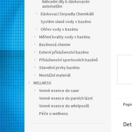
n
Náhradní díly k dávkovacím
automatům
e
l
Dávkovací čerpadla Chemikálií
Systém slané vody v bazénu
Ohřev vody v bazénu
Měření kvality vody v bazénu
Bazénová chemie
Externí příslušenství bazénu
Příslušenství sportovních bazénů
Stavební prvky bazénu
Montážní materiál
WELLNESS
Vonné esence do saun
Vonné esence do parních lázní
Popi
Vonné esence do whirlpoolů
Péče o wellness
Det