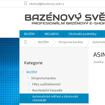
Přejít
obchod@bazenovy-svet.cz
na
obsah
BAZÉNY
WELLNESS
Obchodní podmínky
Domů
BAZÉNY
Strojovna bazénu
Automati
P
ASI
o
Přeskočit
s
Značka:
Kategorie
kategorie
t
r
BAZÉNY
a
Strojovna bazénu
n
Filtry a příslušenství
n
í
Recirkulační čerpadla
p
Automatické měření a dávkování
chemikálií
a