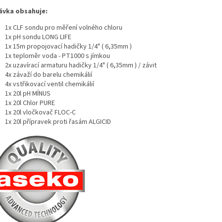
vka obsahuje:
1x CLF sondu pro měření volného chloru
1x pH sondu LONG LIFE
1x 15m propojovací hadičky 1/4" ( 6,35mm )
1x teploměr voda - PT1000 s jímkou
2x uzavírací armaturu hadičky 1/4" ( 6,35mm ) / závit
4x závaží do barelu chemikálií
4x vstřikovací ventil chemikálií
1x 20l pH MÍNUS
1x 20l Chlor PURE
1x 20l vločkovač FLOC-C
1x 20l přípravek proti řasám ALGICID