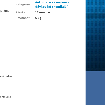
Automatické měření a
Kategorie
:
dávkování chemikálií
goritmu
Záruka
:
12 měsíců
Hmotnost
:
5 kg
nelů nebo
o stavu a