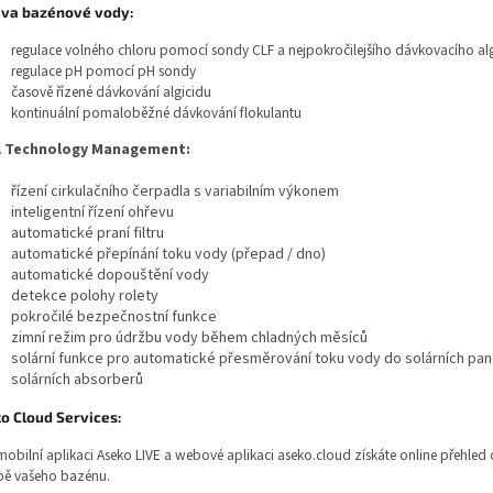
va bazénové vody:
regulace volného chloru pomocí sondy CLF a nejpokročilejšího dávkovacího al
regulace pH pomocí pH sondy
časově řízené dávkování algicidu
kontinuální pomaloběžné dávkování flokulantu
l Technology Management:
řízení cirkulačního čerpadla s variabilním výkonem
inteligentní řízení ohřevu
automatické praní filtru
automatické přepínání toku vody (přepad / dno)
automatické dopouštění vody
detekce polohy rolety
pokročilé bezpečnostní funkce
zimní režim pro údržbu vody během chladných měsíců
solární funkce pro automatické přesměrování toku vody do solárních pa
solárních absorberů
o Cloud Services:
mobilní aplikaci Aseko LIVE a webové aplikaci aseko.cloud získáte online přehled 
bě vašeho bazénu.